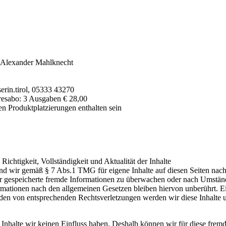
, Alexander Mahlknecht
rin.tirol, 05333 43270
resabo: 3 Ausgaben € 28,00
n Produktplatzierungen enthalten sein
 Richtigkeit, Vollständigkeit und Aktualität der Inhalte
nd wir gemäß § 7 Abs.1 TMG für eigene Inhalte auf diesen Seiten nac
oder gespeicherte fremde Informationen zu überwachen oder nach Umständ
ationen nach den allgemeinen Gesetzen bleiben hiervon unberührt. Ein
den von entsprechenden Rechtsverletzungen werden wir diese Inhalte 
n Inhalte wir keinen Einfluss haben. Deshalb können wir für diese fre