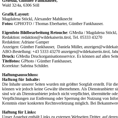
GMedia, Günther Fankhauser,
Wald 32/4a, 6306 Söll
Grafik/Layout:
Magdalena Stöckl, Alexander Mahlknecht
Fotos:
GPHOTO / Thomas Eberharter, Günther Fankhauser.
Eigenfoto Bildbearbeitung Retouche
: GMedia / Magdalena Stöckl
Redaktion: redaktion@wildekaiserin.tirol, Tel. 05333 43270
Redaktion: Adriane Gamper
Anzeigen: Günther Fankhauser, Daniela Müller, anzeigen@wildekaise
ABO-Bestellung: +43 5333 43270 anzeigen@wildekaiserin.tirol, Jah
Druck:
GMedia Druckorganisationsservice. Es können auf allen Seite
Titelfotos:
GPhoto / Günther Fankhauser,
Korrektur: Sabrina Schilder.
Haftungsausschluss:
Haftung für Inhalte:
Die Inhalte unserer Seiten wurden mit größter Sorgfalt erstellt. Für die
können wir jedoch keine Gewähr übernehmen. Als Diensteanbieter si
sind wir als Diensteanbieter jedoch nicht verpflichtet, übermittelte 
Verpflichtungen zur Entfernung oder Sperrung der Nutzung von Inform
Kenntnis einer konkreten Rechtsverletzung möglich. Bei Bekanntwer
Haftung für Links:
Unser Angebot enthält Links zu externen Webseiten Dritter, auf dere