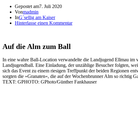
Gepostet am
7. Juli 2020
Von
madmin
In
G´sellig am Kaiser
Hinterlasse einen Kommentar
Auf die Alm zum Ball
In eine wahre Ball-Location verwandelte die Landjugend Ellmau im 
Landjugendball. Eine Einladung, der unzählige Besucher folgten, w
sich das Event zu einem riesigen Treffpunkt der beiden Regionen ent
sorgten die »Granaten«, die auf der Wochenbrunner Alm so richtig G
TEXT: GPHOTO: GPhoto/Günther Fankhauser