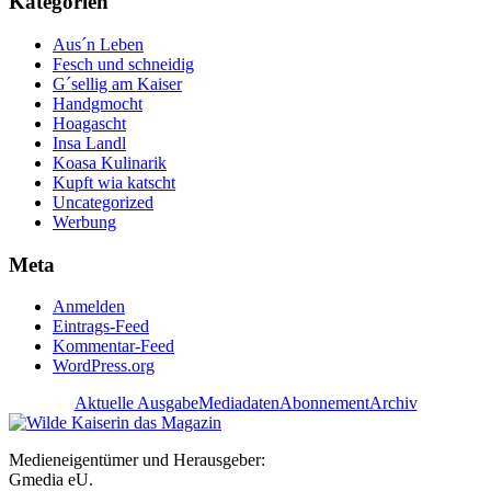
Kategorien
Aus´n Leben
Fesch und schneidig
G´sellig am Kaiser
Handgmocht
Hoagascht
Insa Landl
Koasa Kulinarik
Kupft wia katscht
Uncategorized
Werbung
Meta
Anmelden
Eintrags-Feed
Kommentar-Feed
WordPress.org
Aktuelle Ausgabe
Mediadaten
Abonnement
Archiv
Medieneigentümer und Herausgeber:
Gmedia eU.