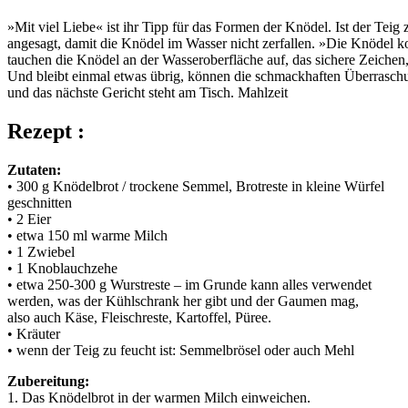
»Mit viel Liebe« ist ihr Tipp für das Formen der Knödel. Ist der Te
angesagt, damit die Knödel im Wasser nicht zerfallen. »Die Knödel ko
tauchen die Knödel an der Wasseroberfläche auf, das sichere Zeichen, 
Und bleibt einmal etwas übrig, können die schmackhaften Überraschu
und das nächste Gericht steht am Tisch. Mahlzeit
Rezept :
Zutaten:
• 300 g Knödelbrot / trockene Semmel, Brotreste in kleine Würfel
geschnitten
• 2 Eier
• etwa 150 ml warme Milch
• 1 Zwiebel
• 1 Knoblauchzehe
• etwa 250-300 g Wurstreste – im Grunde kann alles verwendet
werden, was der Kühlschrank her gibt und der Gaumen mag,
also auch Käse, Fleischreste, Kartoffel, Püree.
• Kräuter
• wenn der Teig zu feucht ist: Semmelbrösel oder auch Mehl
Zubereitung:
1. Das Knödelbrot in der warmen Milch einweichen.