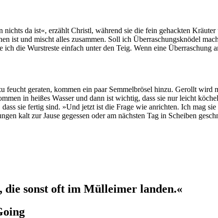
ichts da ist«, erzählt Christl, während sie die fein gehackten Kräute
en ist und mischt alles zusammen. Soll ich Überraschungsknödel mach
 ich die Wurstreste einfach unter den Teig. Wenn eine Überraschung am 
ig zu feucht geraten, kommen ein paar Semmelbrösel hinzu. Gerollt wir
mmen in heißes Wasser und dann ist wichtig, dass sie nur leicht köchel
dass sie fertig sind. »Und jetzt ist die Frage wie anrichten. Ich mag s
ngen kalt zur Jause gegessen oder am nächsten Tag in Scheiben geschn
 die sonst oft im Mülleimer landen.«
Going