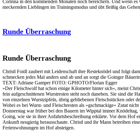
Corinna in den kommenden Monaten noch bereichern. Und wenn es wärm
meckernden Lieblingen im Trainingsmodus und übt fleißig das Gehen a
Runde Überraschung
Runde Überraschung
Christl Foidl zaubert mit Leidenschaft ihre Resteknödel und folgt da
schmecken jedes Mal anders und ab und an sorgt die Goinger Bäuerin
TEXT: Adriane Gamper FOTO: GPHOTO/Florian Egger
»Der Fleischwolf hat schon einige Kilometer hinter sich«, meint Chri
fein aufgeschnittenen Wurstresten steht noch daneben. Sie sind die H
von einzelnen Wurstzipfeln, übrig gebliebenen Fleischstücken oder d
Wobei es bei Wurst- und Fleischresten als »gschmackige« Zutat nicht 
Donnerstag war früher bei den Bauern im Wipptal immer Knödeltag, wie
Going, wie sie in ihrer Anfahrtsbeschreibung erklärte. Vor dem Hof er
Ankunft neugierig herausschaute. Christl und ihr Mann betreiben eine
Ferienwohnungen im Hof absteigen.