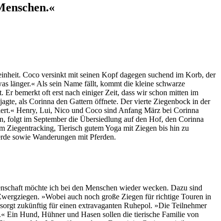
 Menschen.«
leinheit. Coco versinkt mit seinen Kopf dagegen suchend im Korb, der
twas länger.« Als sein Name fällt, kommt die kleine schwarze
Er bemerkt oft erst nach einiger Zeit, dass wir schon mitten im
agte, als Corinna den Gattern öffnete. Der vierte Ziegenbock in der
iert.« Henry, Lui, Nico und Coco sind Anfang März bei Corinna
an, folgt im September die Übersiedlung auf den Hof, den Corinna
m Ziegentracking, Tierisch gutem Yoga mit Ziegen bis hin zu
ferde sowie Wanderungen mit Pferden.
igenschaft möchte ich bei den Menschen wieder wecken. Dazu sind
Zwergziegen. »Wobei auch noch große Ziegen für richtige Touren in
a sorgt zukünftig für einen extravaganten Ruhepol. »Die Teilnehmer
« Ein Hund, Hühner und Hasen sollen die tierische Familie von