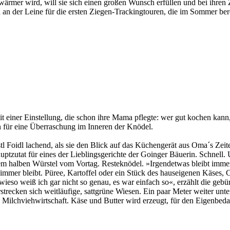
er wird, will sie sich einen großen Wunsch erfüllen und bei ihren Zi
n der Leine für die ersten Ziegen-Trackingtouren, die im Sommer bere
mit einer Einstellung, die schon ihre Mama pflegte: wer gut kochen kan
 für eine Überraschung im Inneren der Knödel.
stl Foidl lachend, als sie den Blick auf das Küchengerät aus Oma´s Zei
auptzutat für eines der Lieblingsgerichte der Goinger Bäuerin. Schnell
em halben Würstel vom Vortag. Resteknödel. »Irgendetwas bleibt immer
immer bleibt. Püree, Kartoffel oder ein Stück des hauseigenen Käses, 
so weiß ich gar nicht so genau, es war einfach so«, erzählt die gebür
strecken sich weitläufige, sattgrüne Wiesen. Ein paar Meter weiter unte
 Milchviehwirtschaft. Käse und Butter wird erzeugt, für den Eigenbedar