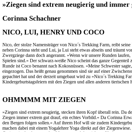
»Ziegen sind extrem neugierig und immer 
Corinna Schachner
NICO, LUI, HENRY UND COCO
Nico, der stolze Namensträger von Nico´s Trekking Farm, reibt seine
neben Corinna steht und Lui, ja Lui steht etwas abseits und träumt vor
Zwergziege dann doch angerannt. »Wenn wir unsere Runden laufen, kann
Spielen sind.« Der schwarz-weiße Nico scheint das ganze Gegenteil zu
Runde ist Coco benannt nach Kokosnüssen. »Meine Schwester sagte, 
eingezogen. Das heißt genau genommen sind sie auf einer Zwischensta
gepachtet hat und der derzeit umgebaut wird zu »Nico´s Trekking Far
Kindergeburtstagsfeiern mit den Ziegen und allen anderen tierische
OHMMMM MIT ZIEGEN
»Ziegen sind extrem neugierig, stecken ihren Kopf überall rein. Da 
Ziegen immer extrem gut drauf, ein echtes Vorbild.« Da Corinna Erw
den Bergen folgen sollen.« Auf ihrem Hof will sie zudem Kindergeburt
machen dabei mit einem Yogalehrer Yoga direkt auf der Ziegenwiese.