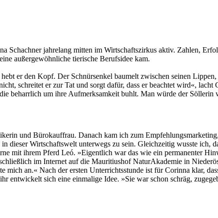
nna Schachner jahrelang mitten im Wirtschaftszirkus aktiv. Zahlen, Er
e eine außergewöhnliche tierische Berufsidee kam.
hebt er den Kopf. Der Schnürsenkel baumelt zwischen seinen Lippen, d
cht, schreitet er zur Tat und sorgt dafür, dass er beachtet wird«, lach
 die beharrlich um ihre Aufmerksamkeit buhlt. Man würde der Söllerin wo
hnikerin und Bürokauffrau. Danach kam ich zum Empfehlungsmarketing,
 in dieser Wirtschaftswelt unterwegs zu sein. Gleichzeitig wusste ich, 
gerne mit ihrem Pferd Leó. »Eigentlich war das wie ein permanenter Hinwe
hließlich im Internet auf die Mauritiushof NaturAkademie in Niederöst
mich an.« Nach der ersten Unterrichtsstunde ist für Corinna klar, dass 
n ihr entwickelt sich eine einmalige Idee. »Sie war schon schräg, zu