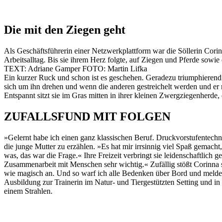
Die mit den Ziegen geht
Als Geschäftsführerin einer Netzwerkplattform war die Söllerin Cori
Arbeitsalltag. Bis sie ihrem Herz folgte, auf Ziegen und Pferde sowi
TEXT: Adriane Gamper FOTO: Martin Lifka
Ein kurzer Ruck und schon ist es geschehen. Geradezu triumphierend 
sich um ihn drehen und wenn die anderen gestreichelt werden und er ni
Entspannt sitzt sie im Gras mitten in ihrer kleinen Zwergziegenherde,
ZUFALLSFUND MIT FOLGEN
»Gelernt habe ich einen ganz klassischen Beruf. Druckvorstufentec
die junge Mutter zu erzählen. »Es hat mir irrsinnig viel Spaß gemacht,
was, das war die Frage.« Ihre Freizeit verbringt sie leidenschaftlich 
Zusammenarbeit mit Menschen sehr wichtig.« Zufällig stößt Corinna sc
wie magisch an. Und so warf ich alle Bedenken über Bord und meldete 
Ausbildung zur Trainerin im Natur- und Tiergestützten Setting und i
einem Strahlen.