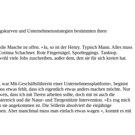
folgskurven und Unternehmensstrategien bestimmten ihren
ie Masche ist offen. »Ja, so ist der Henry. Typisch Mann. Alles muss
t Corinna Schachner. Rote Fingernägel. Sportleggings. Tanktop.
hl viele Jobs zuschreiben, außer dem, den sie für sich kreiert hat.
 war Mit-Geschäftsführerin einer Unternehmensplattform«, beginnt
dass etwas fehlt, dass ich eigentlich etwas anders machen möchte. Nur
is, dass ich mit Tieren arbeiten sollte, doch mir ist auch die
erreich und die Natur- und Tiergestützte Intervention. »Es zog mich
sie angekommen ist. Die Söllerin absolviert die einjährige
gegeben. Aber manchmal muss man einfach etwas wagen «, kommt es mit