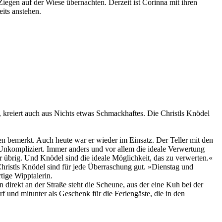
egen auf der Wiese übernachten. Derzeit ist Corinna mit ihren
its anstehen.
n, kreiert auch aus Nichts etwas Schmackhaftes. Die Christls Knödel
ten bemerkt. Auch heute war er wieder im Einsatz. Der Teller mit den
. Unkompliziert. Immer anders und vor allem die ideale Verwertung
 übrig. Und Knödel sind die ideale Möglichkeit, das zu verwerten.«
Christls Knödel sind für jede Überraschung gut. »Dienstag und
tige Wipptalerin.
n direkt an der Straße steht die Scheune, aus der eine Kuh bei der
f und mitunter als Geschenk für die Feriengäste, die in den