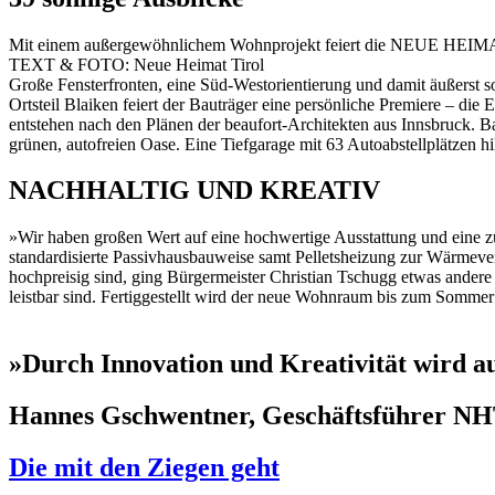
Mit einem außergewöhnlichem Wohnprojekt feiert die NEUE HEIMAT 
TEXT & FOTO: Neue Heimat Tirol
Große Fensterfronten, eine Süd-Westorientierung und damit äußers
Ortsteil Blaiken feiert der Bauträger eine persönliche Premiere – 
entstehen nach den Plänen der beaufort-Architekten aus Innsbruck. 
grünen, autofreien Oase. Eine Tiefgarage mit 63 Autoabstellplätzen h
NACHHALTIG UND KREATIV
»Wir haben großen Wert auf eine hochwertige Ausstattung und eine z
standardisierte Passivhausbauweise samt Pelletsheizung zur Wärmev
hochpreisig sind, ging Bürgermeister Christian Tschugg etwas ander
leistbar sind. Fertiggestellt wird der neue Wohnraum bis zum Somm
»Durch Innovation und Kreativität wird a
Hannes Gschwentner, Geschäftsführer N
Die mit den Ziegen geht