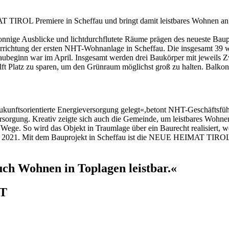
TIROL Premiere in Scheffau und bringt damit leistbares Wohnen an 
t sonnige Ausblicke und lichtdurchflutete Räume prägen des neueste
die Errichtung der ersten NHT-Wohnanlage in Scheffau. Die insgesamt
Baubeginn war im April. Insgesamt werden drei Baukörper mit jeweils
ilft Platz zu sparen, um den Grünraum möglichst groß zu halten. Balko
ukunftsorientierte Energieversorgung gelegt«,betont NHT-Geschäftsfü
ersorgung. Kreativ zeigte sich auch die Gemeinde, um leistbares Woh
e Wege. So wird das Objekt in Traumlage über ein Baurecht realisiert
er 2021. Mit dem Bauprojekt in Scheffau ist die NEUE HEIMAT TIROL 
uch Wohnen in Toplagen leistbar.«
HT