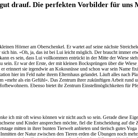
gut drauf. Die perfekten Vorbilder für uns
 kleinen Hörner am Oberschenkel. Er wartet auf seine nächste Streiche
 sich hin. »Oh, ja, das ist bei Lui leicht möglich. Der braucht immer e
 es sein, dass Lui vollkommen entrückt in der Mitte der Wiese steht. 
 sein. Er war der Erste, der mit kleinen Bocksprüngen über die Wiese j
er erinnert sie irgendwie an Kokosnüsse und schon war sein Name fix
tion hier im Feld nahe ihrem Elternhaus gelandet. Läuft alles nach Pl
m »mehr als ein Gefühl«. Das Zentrum ihrer zukünftigen Arbeit rund u
n Hofbewohnern. Ebenso bietet ihr Zentrum Einstellmöglichkeiten für P
denke ich mir oft wieso können wir nicht auch so sein. Gerade diese E
achsene und Kinder ansprechen möchte, fiel die Entscheidung auf die 
stage mitten in ihrer bunten Tierwelt anbieten und tierisch gutes Yog
 Inmitten der Natur zwischen den Tieren erden die Übungen noch mehr.