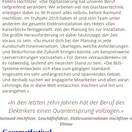
Elektro Hochfilzer. »Die Digitalisierung hat unseren Beruf
tiefgreifend verändert. Wir arbeiten viel mit Glasfasertechnik,
erledigen dabei zu 90 Prozent alles selbst«, betont Raimund
Hochfilzer. Im Frühjahr 2019 haben er und sein Team unter
anderem die gesamte Elektroinstallation des Hotels »Das
Kaiserblick« fertiggestellt. Von der Planung bis zur Installation.
Die größte Herausforderung ist dabei heutzutage, der Zeit
voraus zu sein. »Du musst dich bei der Planung in jede
Kundschaft hineinversetzen. Überlegen, welche Anforderungen
und Bedürfnisse die Zukunft bringen könnte, um beispielsweise
Leerverrohrungen vorzusehen.« Für dieses »Vorausdenken« ist
es notwendig, laufend am neuesten Stand zu sein. »Die BUS-
Systeme entwickeln sich etwa zum gängigen Standard.
Insgesamt ein sehr umfangreiches und spannendes Gebiet.
Und deshalb suchen wir engagierte Mitarbeiter und allen voran
Lehrlinge, die in diese Welt eintauchen möchten und mit uns
vorangehen.«
»In den letzten zehn Jahren hat der Beruf des
Elektrikers einen Quantensprung vollzogen.«
Raimund Hochfilzer, Geschäftsführer, Elektrounternehmen Hochfilzer i
Ellmau