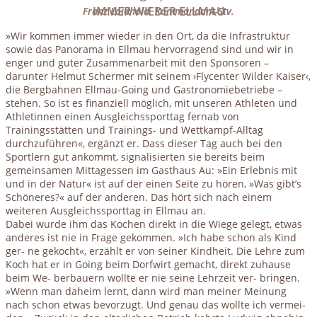
IMMER WIEDER ELLMAU
Franz Loidhold, Kommandant-Stv.
»Wir kommen immer wieder in den Ort, da die Infrastruktur
sowie das Panorama in Ellmau hervorragend sind und wir in
enger und guter Zusammenarbeit mit den Sponsoren –
darunter Helmut Schermer mit seinem ›Flycenter Wilder Kaiser‹,
die Bergbahnen Ellmau-Going und Gastronomiebetriebe –
stehen. So ist es finanziell möglich, mit unseren Athleten und
Athletinnen einen Ausgleichssporttag fernab von
Trainingsstätten und Trainings- und Wettkampf-Alltag
durchzuführen«, ergänzt er. Dass dieser Tag auch bei den
Sportlern gut ankommt, signalisierten sie bereits beim
gemeinsamen Mittagessen im Gasthaus Au: »Ein Erlebnis mit
und in der Natur« ist auf der einen Seite zu hören, »Was gibt’s
Schöneres?« auf der anderen. Das hört sich nach einem
weiteren Ausgleichssporttag in Ellmau an.
Dabei wurde ihm das Kochen direkt in die Wiege gelegt, etwas
anderes ist nie in Frage gekommen. »Ich habe schon als Kind
ger- ne gekocht«, erzählt er von seiner Kindheit. Die Lehre zum
Koch hat er in Going beim Dorfwirt gemacht, direkt zuhause
beim We- berbauern wollte er nie seine Lehrzeit ver- bringen.
»Wenn man daheim lernt, dann wird man meiner Meinung
nach schon etwas bevorzugt. Und genau das wollte ich vermei-