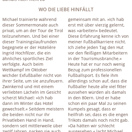
WO DIE LIEBE HINFÄLLT
Michael trainierte während
gemeinsam mit an. »Ich hab
dieser Sommermonate auch
erst mit über vierzig gelernt,
privat, um an der Tour de Tirol
was »arbeiten« bedeutet.
teilzunehmen. Und bei einer
Diese Erfahrung kenne ich von
dieser Trainingslaufrunden
meiner Fußballkarriere nicht.
begegnete er der Hotelière
Ich ziehe jeden Tag den Hut
Ingrid Hochfilzer, die ein
vor den fleißigen Mitarbeitern
ähnliches sportliches Ziel
in der Tourismusbranche.«
verfolgte. Auch beim
Heute hat er nur noch wenig
Wettkampf im Oktober
Bezug zum professionellen
wichder Exfußballer nicht von
Fußballsport. Es fiele ihm
ihrer Seite, um sie anzufeuern.
allerdings schon auf, dass die
Zwinkernd und mit einem
Fußballer heute alle viel fitter
verliebten Lächeln im Gesicht
aussehen würden als damals
scherzt Michael: »Ich hab
in den 80ern. Und er habe
dann im Winter das Hotel
schon ein paar Mal zu seinen
gewechselt.« Seitdem meistern
Kumpels gesagt, dass er
die beiden nicht nur ihr
heilfroh sei, dass es die engen
Privatleben Hand in Hand,
Trikots damals noch nicht gab.
sondern seit mittlerweile über
»Da hätten wir schlecht
zwölf Jahren, packen sie auch
ausgesehen.« lacht Michael