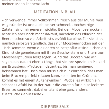
meinen Mann kennen«, lacht
MEDITATION IN BLAU
»Ich verwende immer Vollkornmehl frisch aus der Mühle, weil
es gesünder ist und auch besser schmeckt. Hochwertige
Zutaten sind mir generell wichtig. Bei den Moos- beernocken
achte ich aber noch mehr da-rauf, nachdem das Pflücken der
Beeren schon so viel Arbeit ist«, erzählt Karoline. Für sie ist es
nämlich selbstverständlich, dass nur Moosbeernocken auf den
Tisch kommen, wenn die Beeren selbstgepflückt sind. Schon als
Kind ist sie gemeinsam mit ihren Geschwistern und Eltern zum
Moosbeerpflücken losgezogen. »Und das Brocken, wie wir
sagen, das dauert eben.« Längst hat sie ihre speziellen Platzerl
am Bruggberg. »Trotzdem dauert es, bis man genügend
beisammen hat. Doch man muss sich nur einreden, dass man
beim Brocken perfekt relaxen kann, so mitten im Grünen«,
kommt es mit einem Augenzwinkern. »Wobei es wirklich ein
schönes Gefühl ist, in der Natur die Zutaten für ein so leckeres
Essen zu sammeln, dabei entsteht eine ganz andere,
zusätzliche Genussseite.«
DIE PRISE SALZ