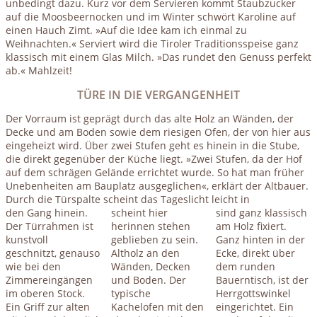
unbedingt dazu. Kurz vor dem Servieren kommt Staubzucker
auf die Moosbeernocken und im Winter schwört Karoline auf
einen Hauch Zimt. »Auf die Idee kam ich einmal zu
Weihnachten.« Serviert wird die Tiroler Traditionsspeise ganz
klassisch mit einem Glas Milch. »Das rundet den Genuss perfekt
ab.« Mahlzeit!
TÜRE IN DIE VERGANGENHEIT
Der Vorraum ist geprägt durch das alte Holz an Wänden, der
Decke und am Boden sowie dem riesigen Ofen, der von hier aus
eingeheizt wird. Über zwei Stufen geht es hinein in die Stube,
die direkt gegenüber der Küche liegt. »Zwei Stufen, da der Hof
auf dem schrägen Gelände errichtet wurde. So hat man früher
Unebenheiten am Bauplatz ausgeglichen«, erklärt der Altbauer.
Durch die Türspalte scheint das Tageslicht leicht in
den Gang hinein.
scheint hier
sind ganz klassisch
Der Türrahmen ist
herinnen stehen
am Holz fixiert.
kunstvoll
geblieben zu sein.
Ganz hinten in der
geschnitzt, genauso
Altholz an den
Ecke, direkt über
wie bei den
Wänden, Decken
dem runden
Zimmereingängen
und Boden. Der
Bauerntisch, ist der
im oberen Stock.
typische
Herrgottswinkel
Ein Griff zur alten
Kachelofen mit den
eingerichtet. Ein