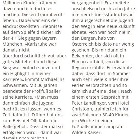
Millionen Kinder träumen
Vergangenheit. Er arbeitete
davon und ich durfte es
anschließend noch zehn Jahre
machen. Diesen Traumberuf
in einem Fitnessstudio, bevor
leben.« Dabei war eins der
ihm ausgerechnet die Jugend
eindrucksvollsten Erlebnisse
den Weg in eine neue Zukunft
auf dem Spielfeld sicherlich
ebnete. »Ich war noch nie in
der 4:1 Sieg gegen Bayern
den Bergen, hab von
München. »Karlsruhe war
Österreich bis dato nur wenig
damals nicht
gesehen. Bis mir dann ein
überdurchschnittlich gut, aber
Bekannter, der sich oft in
gutes Mittelfeld und dieser
Ellmau aufhielt, von dieser
Sieg war einfach spitze und
Region erzählte. Er erwähnte
ein Highlight in meiner
dabei, dass dort im Sommer
Karriere!«, kommt Michael ins
auch sehr viele Kinder ihre
Schwärmen. Mit 36 Jahren
Ferien verbrachten und so
beendete der Profifußballer
kam ich auf eine Idee.« Nach
seine Karriere. »Man muss
einem ersten Gespräch mit
dann einfach die Jugend
Peter Landlinger, vom Hotel
nachrücken lassen, wenn es
Christoph, trainierte ich für
Zeit dafür ist. Früher hat uns
zwei Saisonen 30-40 Kinder
zum Beispiel Olli Kahn die
pro Woche in einem
Bälle geholt. Dass der mal so
Fußballsommercamp am
erfolgreich wird – damit war
Wilden Kaiser.
damals noch nicht zu