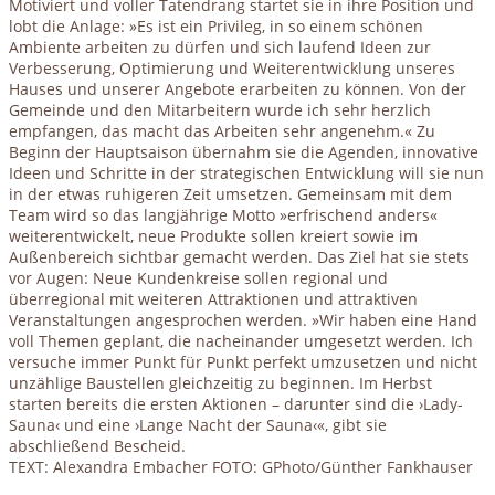
Motiviert und voller Tatendrang startet sie in ihre Position und
lobt die Anlage: »Es ist ein Privileg, in so einem schönen
Ambiente arbeiten zu dürfen und sich laufend Ideen zur
Verbesserung, Optimierung und Weiterentwicklung unseres
Hauses und unserer Angebote erarbeiten zu können. Von der
Gemeinde und den Mitarbeitern wurde ich sehr herzlich
empfangen, das macht das Arbeiten sehr angenehm.« Zu
Beginn der Hauptsaison übernahm sie die Agenden, innovative
Ideen und Schritte in der strategischen Entwicklung will sie nun
in der etwas ruhigeren Zeit umsetzen. Gemeinsam mit dem
Team wird so das langjährige Motto »erfrischend anders«
weiterentwickelt, neue Produkte sollen kreiert sowie im
Außenbereich sichtbar gemacht werden. Das Ziel hat sie stets
vor Augen: Neue Kundenkreise sollen regional und
überregional mit weiteren Attraktionen und attraktiven
Veranstaltungen angesprochen werden. »Wir haben eine Hand
voll Themen geplant, die nacheinander umgesetzt werden. Ich
versuche immer Punkt für Punkt perfekt umzusetzen und nicht
unzählige Baustellen gleichzeitig zu beginnen. Im Herbst
starten bereits die ersten Aktionen – darunter sind die ›Lady-
Sauna‹ und eine ›Lange Nacht der Sauna‹«, gibt sie
abschließend Bescheid.
TEXT: Alexandra Embacher FOTO: GPhoto/Günther Fankhauser