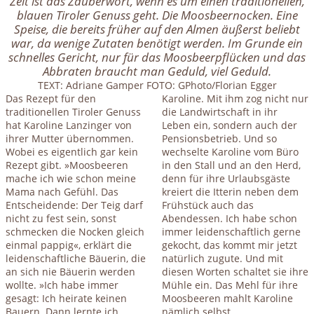
Zeit ist das Zauberwort, wenn es um einen traditionellen,
blauen Tiroler Genuss geht. Die Moosbeernocken. Eine
Speise, die bereits früher auf den Almen äußerst beliebt
war, da wenige Zutaten benötigt werden. Im Grunde ein
schnelles Gericht, nur für das Moosbeerpflücken und das
Abbraten braucht man Geduld, viel Geduld.
TEXT: Adriane Gamper FOTO: GPhoto/Florian Egger
Das Rezept für den
Karoline. Mit ihm zog nicht nur
traditionellen Tiroler Genuss
die Landwirtschaft in ihr
hat Karoline Lanzinger von
Leben ein, sondern auch der
ihrer Mutter übernommen.
Pensionsbetrieb. Und so
Wobei es eigentlich gar kein
wechselte Karoline vom Büro
Rezept gibt. »Moosbeeren
in den Stall und an den Herd,
mache ich wie schon meine
denn für ihre Urlaubsgäste
Mama nach Gefühl. Das
kreiert die Itterin neben dem
Entscheidende: Der Teig darf
Frühstück auch das
nicht zu fest sein, sonst
Abendessen. Ich habe schon
schmecken die Nocken gleich
immer leidenschaftlich gerne
einmal pappig«, erklärt die
gekocht, das kommt mir jetzt
leidenschaftliche Bäuerin, die
natürlich zugute. Und mit
an sich nie Bäuerin werden
diesen Worten schaltet sie ihre
wollte. »Ich habe immer
Mühle ein. Das Mehl für ihre
gesagt: Ich heirate keinen
Moosbeeren mahlt Karoline
Bauern. Dann lernte ich
nämlich selbst.