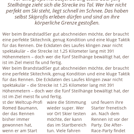
Steilhänge zieht sich die Strecke ins Tal. Wer hier nicht
perfekt am Ski steht, liegt schnell im Schnee. Das haben
selbst Skiprofis erleben dürfen und sind an ihre
körperliche Grenze gestoßen.
Wer beim Brandstadl5er gut abschneiden möchte, der braucht
eine perfekte Skitechnik, genug Kondition und eine kluge Taktik
für das Rennen. Die Eckdaten des Laufes klingen zwar nicht
spektakulär – die Strecke ist 1,25 Kilometer lang mit 391
Höhenmetern – doch wer die fünf Steilhänge bewältigt hat, der
ist im Ziel meist fix und fertig.
Wer beim Brandstadl5er gut abschneiden möchte, der braucht
eine perfekte Skitechnik, genug Kondition und eine kluge Taktik
für das Rennen. Die Eckdaten des Laufes klingen zwar nicht
spektakulär – die Strecke ist 1,25 Kilometer lang mit 391
Höhenmetern – doch wer die fünf Steilhänge bewältigt hat, der
ist im Ziel meist fix und fertig.
st der Weltcup-Profi
wäre die Stimmung
und feuern ihre
Romed Baumann,
wieder super. Wer
Starter frenetisch
der das Rennen
vor Ort Skier testen
an. Nach dem
bisher immer
möchte, der kann
Rennen ist vor der
gewonnen hat,
das im Startbereich
Party. Die After-
wenn er am Start
tun. Viele fahren
Race-Party findet