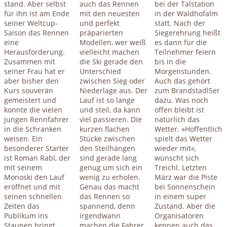
stand. Aber selbst
auch das Rennen
bei der Talstation
für ihn ist am Ende
mit den neuesten
in der Waldhofalm
seiner Weltcup-
und perfekt
statt. Nach der
Saison das Rennen
präparierten
Siegerehrung heißt
eine
Modellen, wer weiß
es dann für die
Herausforderung.
vielleicht machen
Teilnehmer feiern
Zusammen mit
die Ski gerade den
bis in die
seiner Frau hat er
Unterschied
Morgenstunden.
aber bisher den
zwischen Sieg oder
Auch das gehört
Kurs souverän
Niederlage aus. Der
zum Brandstadl5er
gemeistert und
Lauf ist so lange
dazu. Was noch
konnte die vielen
und steil, da kann
offen bleibt ist
jungen Rennfahrer
viel passieren. Die
natürlich das
in die Schranken
kurzen flachen
Wetter. »Hoffentlich
weisen. Ein
Stücke zwischen
spielt das Wetter
besonderer Starter
den Steilhängen
wieder mit«,
ist Roman Rabl, der
sind gerade lang
wünscht sich
mit seinem
genug um sich ein
Treichl. Letzten
Monoski den Lauf
wenig zu erholen.
März war die Piste
eröffnet und mit
Genau das macht
bei Sonnenschein
seinen schnellen
das Rennen so
in einem super
Zeiten das
spannend, denn
Zustand. Aber die
Publikum ins
irgendwann
Organisatoren
Staunen bringt.
machen die Fahrer
kennen auch das