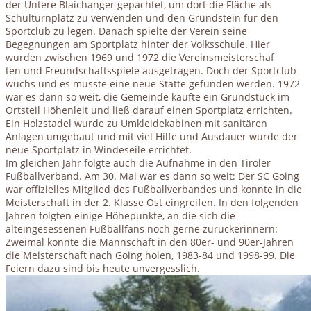
der Untere Blaichanger gepachtet, um dort die Fläche als
Schulturnplatz zu verwenden und den Grundstein für den
Sportclub zu legen. Danach spielte der Verein seine
Begegnungen am Sportplatz hinter der Volksschule. Hier
wurden zwischen 1969 und 1972 die Vereinsmeisterschaf
ten und Freundschaftsspiele ausgetragen. Doch der Sportclub
wuchs und es musste eine neue Stätte gefunden werden. 1972
war es dann so weit, die Gemeinde kaufte ein Grundstück im
Ortsteil Höhenleit und ließ darauf einen Sportplatz errichten.
Ein Holzstadel wurde zu Umkleidekabinen mit sanitären
Anlagen umgebaut und mit viel Hilfe und Ausdauer wurde der
neue Sportplatz in Windeseile errichtet.
Im gleichen Jahr folgte auch die Aufnahme in den Tiroler
Fußballverband. Am 30. Mai war es dann so weit: Der SC Going
war offizielles Mitglied des Fußballverbandes und konnte in die
Meisterschaft in der 2. Klasse Ost eingreifen. In den folgenden
Jahren folgten einige Höhepunkte, an die sich die
alteingesessenen Fußballfans noch gerne zurückerinnern:
Zweimal konnte die Mannschaft in den 80er- und 90er-Jahren
die Meisterschaft nach Going holen, 1983-84 und 1998-99. Die
Feiern dazu sind bis heute unvergesslich.