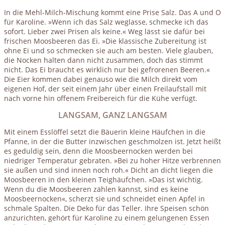
In die Mehl-Milch-Mischung kommt eine Prise Salz. Das A und O
für Karoline. »Wenn ich das Salz weglasse, schmecke ich das
sofort. Lieber zwei Prisen als keine.« Weg lässt sie dafür bei
frischen Moosbeeren das Ei. »Die klassische Zubereitung ist
ohne Ei und so schmecken sie auch am besten. Viele glauben,
die Nocken halten dann nicht zusammen, doch das stimmt
nicht. Das Ei braucht es wirklich nur bei gefrorenen Beeren.«
Die Eier kommen dabei genauso wie die Milch direkt vom
eigenen Hof, der seit einem Jahr über einen Freilaufstall mit
nach vorne hin offenem Freibereich für die Kühe verfügt.
LANGSAM, GANZ LANGSAM
Mit einem Esslöffel setzt die Bäuerin kleine Häufchen in die
Pfanne, in der die Butter inzwischen geschmolzen ist. Jetzt heißt
es geduldig sein, denn die Moosbeernocken werden bei
niedriger Temperatur gebraten. »Bei zu hoher Hitze verbrennen
sie außen und sind innen noch roh.« Dicht an dicht liegen die
Moosbeeren in den kleinen Teighäufchen. »Das ist wichtig.
Wenn du die Moosbeeren zählen kannst, sind es keine
Moosbeernocken«, scherzt sie und schneidet einen Apfel in
schmale Spalten. Die Deko für das Teller. Ihre Speisen schön
anzurichten, gehört für Karoline zu einem gelungenen Essen