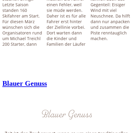
Letzte Saison
einen Fehler, weil
Gegenteil: Eisiger
standen 160
sie müde werden.
Wind mit viel
Skifahrer am Start.
Daher ist es für alle
Neuschnee. Da hilft
Für diesen März
Fahrer erst hinter
dann nur anpacken
wünschen sich die
der Ziellinie vorbei.
und zusammen die
Organisatoren rund
Dort warten dann
Piste renntauglich
um Michael Treichl
die Kinder und
machen.
200 Starter, dann
Familien der Läufer
Blauer Genuss
Blauer Genuss