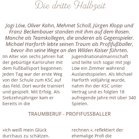
Die dritte Halbzeit
Jogi Löw, Oliver Kahn, Mehmet Scholl, Jürgen Klopp und
Franz Beckenbauer standen mit ihm auf dem Rasen.
Manche als Teamkollegen, die anderen als Gegenspieler.
Michael Harforth lebte seinen Traum als Profifußballer,
bevor ihn seine Wege an den Wilden Kaiser führten.
Im Alter von sechs Jahren hat
Jugendnationalmannschaft
der gebürtige Karlsruher mit
und teilte sich sogar mit Jogi
dem Fußballsport begonnen.
Löw ein Zimmer während
Jeden Tag war der erste Weg
Auslandsspielen. Als Michael
von der Schule zum KSC auf
Harforth volljährig wurde,
das Feld. Dort wurde trainiert
nahm ihn der KSC unter
und gespielt. Mit Erfolg. Als
Vertrag und es folgten 18
Siebzehnjähriger kam er
aufregende Jahre mit über 340
bereits in die
Spielen.
TRAUMBERUF - PROFIFUSSBALLER
»Ich weiß mein Glück
rechnen.«, reflektiert der
durchaus zu schätzen.
ehemalige Profi die