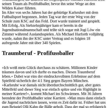
seinen Traum als Profifußballer, bevor ihn seine Wege an den
Wilden Kaiser führten.
Im Alter von sechs Jahren hat der gebürtige Karlsruher mit dem
Fußballsport begonnen. Jeden Tag war der erste Weg von der
Schule zum KSC auf das Feld. Dort wurde trainiert und gespielt.
Mit Erfolg. Als Siebzehnjähriger kam er bereits in die
Jugendnationalmannschaft und teilte sich sogar mit Jogi Löw ein
Zimmer während Auslandsspielen. Als Michael Harforth volljährig
wurde, nahm ihn der KSC unter Vertrag und es folgten 18
aufregende Jahre mit über 340 Spielen.
Traumberuf - Profifussballer
»Ich weiß mein Glück durchaus zu schätzen. Millionen Kinder
träumen davon und ich durfte es machen. Diesen Traumberuf
leben.« Dabei war eins der eindrucksvollsten Erlebnisse auf dem
Spielfeld sicherlich der 4:1 Sieg gegen Bayern München.
»Karlsruhe war damals nicht überdurchschnittlich gut, aber gutes
Mittelfeld und dieser Sieg war einfach spitze und ein Highlight in
meiner Karriere!«, kommt Michael ins Schwärmen. Mit 36 Jahren
beendete der Profifußballer seine Karriere. »Man muss dann einfach
die Jugend nachrücken lassen, wenn es Zeit dafür ist. Früher hat uns
zum Beispiel Olli Kahn die Bälle geholt. Dass der mal so erfolgreich