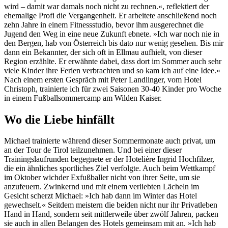
wird – damit war damals noch nicht zu rechnen.«, reflektiert der
ehemalige Profi die Vergangenheit. Er arbeitete anschließend noch
zehn Jahre in einem Fitnessstudio, bevor ihm ausgerechnet die
Jugend den Weg in eine neue Zukunft ebnete. »Ich war noch nie in
den Bergen, hab von Österreich bis dato nur wenig gesehen. Bis mir
dann ein Bekannter, der sich oft in Ellmau aufhielt, von dieser
Region erzählte. Er erwähnte dabei, dass dort im Sommer auch sehr
viele Kinder ihre Ferien verbrachten und so kam ich auf eine Idee.«
Nach einem ersten Gespräch mit Peter Landlinger, vom Hotel
Christoph, trainierte ich für zwei Saisonen 30-40 Kinder pro Woche
in einem Fußballsommercamp am Wilden Kaiser.
Wo die Liebe hinfällt
Michael trainierte während dieser Sommermonate auch privat, um
an der Tour de Tirol teilzunehmen. Und bei einer dieser
Trainingslaufrunden begegnete er der Hotelière Ingrid Hochfilzer,
die ein ähnliches sportliches Ziel verfolgte. Auch beim Wettkampf
im Oktober wichder Exfußballer nicht von ihrer Seite, um sie
anzufeuern. Zwinkernd und mit einem verliebten Lächeln im
Gesicht scherzt Michael: »Ich hab dann im Winter das Hotel
gewechselt.« Seitdem meistern die beiden nicht nur ihr Privatleben
Hand in Hand, sondern seit mittlerweile über zwölf Jahren, packen
sie auch in allen Belangen des Hotels gemeinsam mit an. »Ich hab