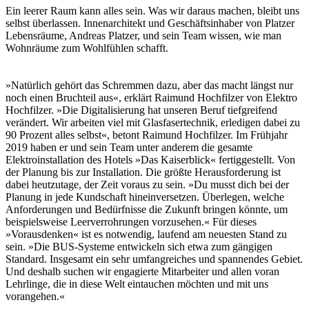
Ein leerer Raum kann alles sein. Was wir daraus machen, bleibt uns
selbst überlassen. Innenarchitekt und Geschäftsinhaber von Platzer
Lebensräume, Andreas Platzer, und sein Team wissen, wie man
Wohnräume zum Wohlfühlen schafft.
»Natürlich gehört das Schremmen dazu, aber das macht längst nur
noch einen Bruchteil aus«, erklärt Raimund Hochfilzer von Elektro
Hochfilzer. »Die Digitalisierung hat unseren Beruf tiefgreifend
verändert. Wir arbeiten viel mit Glasfasertechnik, erledigen dabei zu
90 Prozent alles selbst«, betont Raimund Hochfilzer. Im Frühjahr
2019 haben er und sein Team unter anderem die gesamte
Elektroinstallation des Hotels »Das Kaiserblick« fertiggestellt. Von
der Planung bis zur Installation. Die größte Herausforderung ist
dabei heutzutage, der Zeit voraus zu sein. »Du musst dich bei der
Planung in jede Kundschaft hineinversetzen. Überlegen, welche
Anforderungen und Bedürfnisse die Zukunft bringen könnte, um
beispielsweise Leerverrohrungen vorzusehen.« Für dieses
»Vorausdenken« ist es notwendig, laufend am neuesten Stand zu
sein. »Die BUS-Systeme entwickeln sich etwa zum gängigen
Standard. Insgesamt ein sehr umfangreiches und spannendes Gebiet.
Und deshalb suchen wir engagierte Mitarbeiter und allen voran
Lehrlinge, die in diese Welt eintauchen möchten und mit uns
vorangehen.«