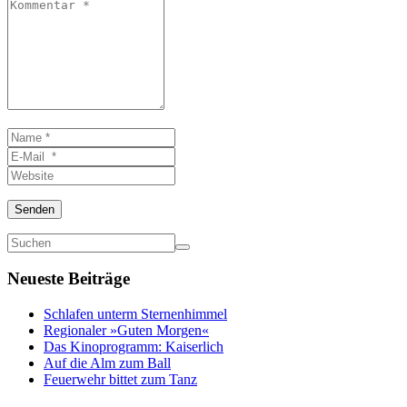
Kommentar
*
Name
*
E-
Mail
Website
*
Senden
Neueste Beiträge
Schlafen unterm Sternenhimmel
Regionaler »Guten Morgen«
Das Kinoprogramm: Kaiserlich
Auf die Alm zum Ball
Feuerwehr bittet zum Tanz