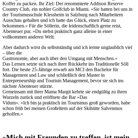
Koffer zu packen. Ihr Ziel: Der renommierte Addison Reserve
Country Club, ein nobler Golfclub in Miami. »Sie hatten bei uns in
der Tourismusschule Klessheim in Salzburg nach Mitarbeitern
Ausschau gehalten und ich hatte das Glück, einen Platz zu
bekommen.« Für die Söllerin, die leidenschaftlich gerne reist,
Abenteuer pur. »Du stehst praktisch ganz alleine in einer
vollkommen anderen Welt.
Aber dadurch wirst du selbstständig und ich lernte unglaublich viel
– über die
Gastronomie, aber auch über den Umgang mit Menschen.«
Das Lernen setzte sich nach ihrer Rückkehr ins Traditionelle Söll
fort. Die heute 25-Jährige erwarb am MCI den Bachelor für
Management und Law und schließlich den Master in
Entrepreneurship and Tourism Management, bevor sie sich ins
nächste Abenteuer stürzte.
Gemeinsam mit ihrer Mama Margit kehrte sie endgültig zu ihren
Wurzeln zurück und eröffnete die Bar »Das
Vidum«. »Ich bin ja praktisch im Tourismus groß geworden, habe
schon früh bei meinen Großeltern auf der Skihütte Salvenmos
geholfen.«
»Mich mit Freunden zu treffen, ist mein