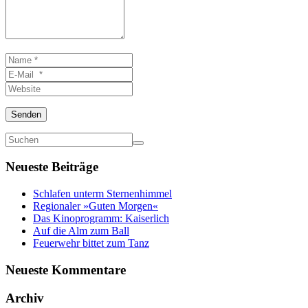
Name
*
E-
Mail
Website
*
Senden
Neueste Beiträge
Schlafen unterm Sternenhimmel
Regionaler »Guten Morgen«
Das Kinoprogramm: Kaiserlich
Auf die Alm zum Ball
Feuerwehr bittet zum Tanz
Neueste Kommentare
Archiv