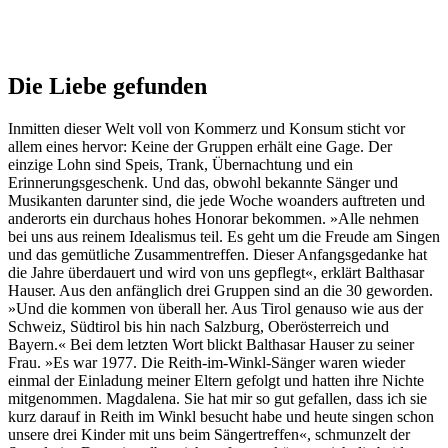
Die Liebe gefunden
Inmitten dieser Welt voll von Kommerz und Konsum sticht vor
allem eines hervor: Keine der Gruppen erhält eine Gage. Der
einzige Lohn sind Speis, Trank, Übernachtung und ein
Erinnerungsgeschenk. Und das, obwohl bekannte Sänger und
Musikanten darunter sind, die jede Woche woanders auftreten und
anderorts ein durchaus hohes Honorar bekommen. »Alle nehmen
bei uns aus reinem Idealismus teil. Es geht um die Freude am Singen
und das gemütliche Zusammentreffen. Dieser Anfangsgedanke hat
die Jahre überdauert und wird von uns gepflegt«, erklärt Balthasar
Hauser. Aus den anfänglich drei Gruppen sind an die 30 geworden.
»Und die kommen von überall her. Aus Tirol genauso wie aus der
Schweiz, Südtirol bis hin nach Salzburg, Oberösterreich und
Bayern.« Bei dem letzten Wort blickt Balthasar Hauser zu seiner
Frau. »Es war 1977. Die Reith-im-Winkl-Sänger waren wieder
einmal der Einladung meiner Eltern gefolgt und hatten ihre Nichte
mitgenommen. Magdalena. Sie hat mir so gut gefallen, dass ich sie
kurz darauf in Reith im Winkl besucht habe und heute singen schon
unsere drei Kinder mit uns beim Sängertreffen«, schmunzelt der