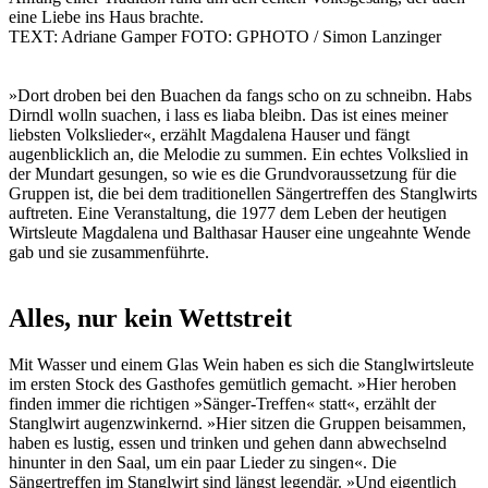
eine Liebe ins Haus brachte.
TEXT: Adriane Gamper FOTO: GPHOTO / Simon Lanzinger
»Dort droben bei den Buachen da fangs scho on zu schneibn. Habs
Dirndl wolln suachen, i lass es liaba bleibn. Das ist eines meiner
liebsten Volkslieder«, erzählt Magdalena Hauser und fängt
augenblicklich an, die Melodie zu summen. Ein echtes Volkslied in
der Mundart gesungen, so wie es die Grundvoraussetzung für die
Gruppen ist, die bei dem traditionellen Sängertreffen des Stanglwirts
auftreten. Eine Veranstaltung, die 1977 dem Leben der heutigen
Wirtsleute Magdalena und Balthasar Hauser eine ungeahnte Wende
gab und sie zusammenführte.
Alles, nur kein Wettstreit
Mit Wasser und einem Glas Wein haben es sich die Stanglwirtsleute
im ersten Stock des Gasthofes gemütlich gemacht. »Hier heroben
finden immer die richtigen »Sänger-Treffen« statt«, erzählt der
Stanglwirt augenzwinkernd. »Hier sitzen die Gruppen beisammen,
haben es lustig, essen und trinken und gehen dann abwechselnd
hinunter in den Saal, um ein paar Lieder zu singen«. Die
Sängertreffen im Stanglwirt sind längst legendär. »Und eigentlich