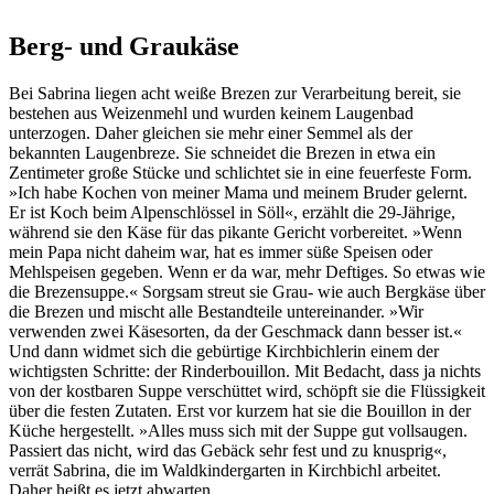
Berg- und Graukäse
Bei Sabrina liegen acht weiße Brezen zur Verarbeitung bereit, sie
bestehen aus Weizenmehl und wurden keinem Laugenbad
unterzogen. Daher gleichen sie mehr einer Semmel als der
bekannten Laugenbreze. Sie schneidet die Brezen in etwa ein
Zentimeter große Stücke und schlichtet sie in eine feuerfeste Form.
»Ich habe Kochen von meiner Mama und meinem Bruder gelernt.
Er ist Koch beim Alpenschlössel in Söll«, erzählt die 29-Jährige,
während sie den Käse für das pikante Gericht vorbereitet. »Wenn
mein Papa nicht daheim war, hat es immer süße Speisen oder
Mehlspeisen gegeben. Wenn er da war, mehr Deftiges. So etwas wie
die Brezensuppe.« Sorgsam streut sie Grau- wie auch Bergkäse über
die Brezen und mischt alle Bestandteile untereinander. »Wir
verwenden zwei Käsesorten, da der Geschmack dann besser ist.«
Und dann widmet sich die gebürtige Kirchbichlerin einem der
wichtigsten Schritte: der Rinderbouillon. Mit Bedacht, dass ja nichts
von der kostbaren Suppe verschüttet wird, schöpft sie die Flüssigkeit
über die festen Zutaten. Erst vor kurzem hat sie die Bouillon in der
Küche hergestellt. »Alles muss sich mit der Suppe gut vollsaugen.
Passiert das nicht, wird das Gebäck sehr fest und zu knusprig«,
verrät Sabrina, die im Waldkindergarten in Kirchbichl arbeitet.
Daher heißt es jetzt abwarten.