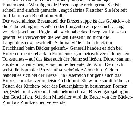
Bauernkost. »Wir mögen die Brezensuppe recht gerne. Sie ist
schnell und einfach gemacht«, sagt Sabrina Flatscher. Sie lebt seit
fünf Jahren am Bichlhof in Söll.
Der wesentlichste Bestandteil der Brezensuppe ist das Gebäck – ob
die Zubereitung mit weißen oder Laugenbrezen geschieht, hängt
von der jeweiligen Region ab. »Ich habe das Rezept zu Hause so
gelernt, wir verwenden die weißen Brezen und nicht die
Laugenbrezen«, beschreibt Sabrina. »Die habe ich jetzt in
Bruckhäusl beim Bäcker gekauft.« Generell handelt es sich bei
Brezen um ein Gebäck in Form eines symmetrisch verschlungenen
Teigstrangs – auf das lässt auch der Name schließen. Dieser stammt
aus dem Lateinischen, »brachium« bedeutet der Arm. Demnach
weist die Form der Breze auf verschränkte Arme hin. Zudem
handelt es sich bei der Breze – in Österreich übrigens auch das
Brezel – um das verbreitetste Gebildbrot. Sie wurde somit früher zu
Festen des Kirchen- oder des Bauernjahres in bestimmten Formen
hergestellt und verzehrt, heute bekommt man Brezen ganzjährig in
den Geschäften. Seit dem Mittelalter wird die Breze von der Bäcker-
Zunft als Zunftzeichen verwendet.