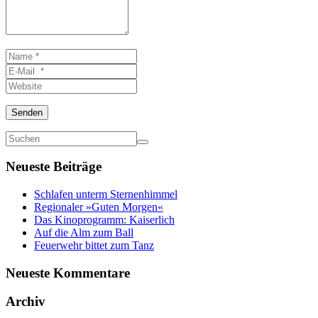
Name
*
E-
Mail
Website
*
Senden
Neueste Beiträge
Schlafen unterm Sternenhimmel
Regionaler »Guten Morgen«
Das Kinoprogramm: Kaiserlich
Auf die Alm zum Ball
Feuerwehr bittet zum Tanz
Neueste Kommentare
Archiv