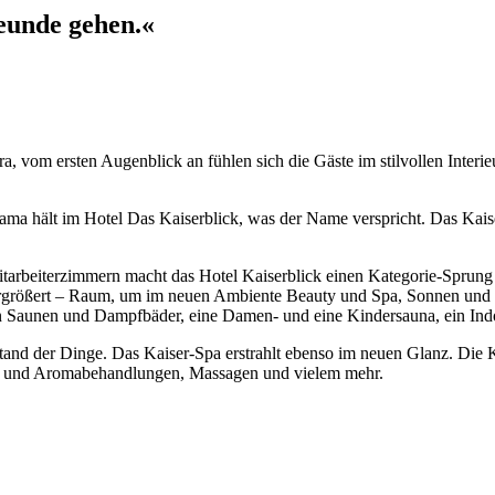
reunde gehen.«
, vom ersten Augenblick an fühlen sich die Gäste im stilvollen Inter
ma hält im Hotel Das Kaiserblick, was der Name verspricht. Das Kaise
itarbeiterzimmern macht das Hotel Kaiserblick einen Kategorie-Sprung i
größert – Raum, um im neuen Ambiente Beauty und Spa, Sonnen und Bade
n Saunen und Dampfbäder, eine Damen- und eine Kindersauna, ein Indo
 Stand der Dinge. Das Kaiser-Spa erstrahlt ebenso im neuen Glanz. Die
ln und Aromabehandlungen, Massagen und vielem mehr.