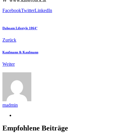
W www.kaiserblick.at
Facebook
Twitter
LinkedIn
Dahoam Lifestyle 1064°
Zurück
Kaufmann & Kaufmann
Weiter
madmin
Empfohlene Beiträge