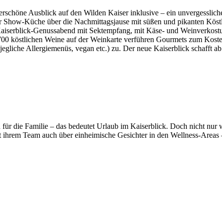
derschöne Ausblick auf den Wilden Kaiser inklusive – ein unvergesslic
er Show-Küche über die Nachmittagsjause mit süßen und pikanten Köstl
aiserblick-Genussabend mit Sektempfang, mit Käse- und Weinverkostung
700 köstlichen Weine auf der Weinkarte verführen Gourmets zum Kost
ei, jegliche Allergiemenüs, vegan etc.) zu. Der neue Kaiserblick schaff
d für die Familie – das bedeutet Urlaub im Kaiserblick. Doch nicht nu
t ihrem Team auch über einheimische Gesichter in den Wellness-Areas 