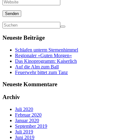
Mail
Website
*
Senden
Neueste Beiträge
Schlafen unterm Sternenhimmel
Regionaler »Guten Morgen«
Das Kinoprogramm: Kaiserlich
Auf die Alm zum Ball
Feuerwehr bittet zum Tanz
Neueste Kommentare
Archiv
Juli 2020
Februar 2020
Januar 2020
September 2019
Juli 2019
Juni 2019