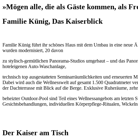
»Mögen alle, die als Gäste kommen, als F
Familie Künig, Das Kaiserblick
Familie Künig führt ihr schönes Haus mit dem Umbau in eine neue Ära
wurden modernisiert, 20 davon
zu stylisch-gemütlichen Panorama-Studios umgebaut – und das Panora
hoteleigenen Auto-Waschanlage,
technisch top ausgestatteten Seminarräumlichkeiten und erneuerten M
Dabei wird auch die Wellnesswelt auf gesamt 1.500 Quadratmeter ver
der Dachterrasse mit Blick auf die Berge. Exklusive Ruheräume, zeh
beheizter Outdoor-Pool sind Teil eines Wellnessangebots am letzten
Gesichtsbehandlungen, individuellen Körperpflege-Ritualen, Wicke
Der Kaiser am Tisch