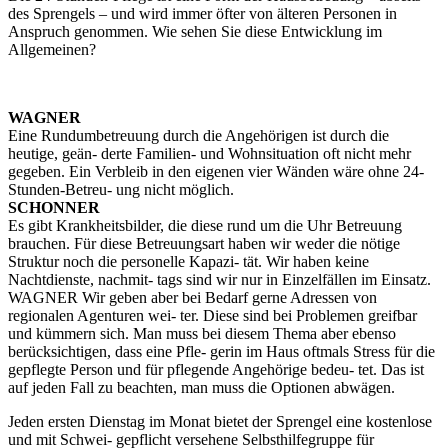
des Sprengels – und wird immer öfter von älteren Personen in
Anspruch genommen. Wie sehen Sie diese Entwicklung im
Allgemeinen?
WAGNER
Eine Rundumbetreuung durch die Angehörigen ist durch die
heutige, geän- derte Familien- und Wohnsituation oft nicht mehr
gegeben. Ein Verbleib in den eigenen vier Wänden wäre ohne 24-
Stunden-Betreu- ung nicht möglich.
SCHONNER
Es gibt Krankheitsbilder, die diese rund um die Uhr Betreuung
brauchen. Für diese Betreuungsart haben wir weder die nötige
Struktur noch die personelle Kapazi- tät. Wir haben keine
Nachtdienste, nachmit- tags sind wir nur in Einzelfällen im Einsatz.
WAGNER Wir geben aber bei Bedarf gerne Adressen von
regionalen Agenturen wei- ter. Diese sind bei Problemen greifbar
und kümmern sich. Man muss bei diesem Thema aber ebenso
berücksichtigen, dass eine Pfle- gerin im Haus oftmals Stress für die
gepflegte Person und für pflegende Angehörige bedeu- tet. Das ist
auf jeden Fall zu beachten, man muss die Optionen abwägen.
Jeden ersten Dienstag im Monat bietet der Sprengel eine kostenlose
und mit Schwei- gepflicht versehene Selbsthilfegruppe für