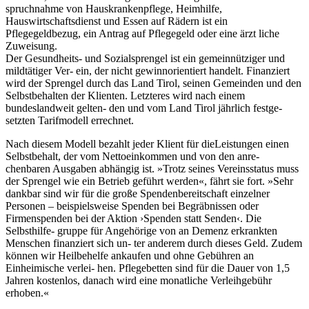
spruchnahme von Hauskrankenpflege, Heimhilfe,
Hauswirtschaftsdienst und Essen auf Rädern ist ein
Pflegegeldbezug, ein Antrag auf Pflegegeld oder eine ärzt liche
Zuweisung.
Der Gesundheits- und Sozialsprengel ist ein gemeinnütziger und
mildtätiger Ver- ein, der nicht gewinnorientiert handelt. Finanziert
wird der Sprengel durch das Land Tirol, seinen Gemeinden und den
Selbstbehalten der Klienten. Letzteres wird nach einem
bundeslandweit gelten- den und vom Land Tirol jährlich festge-
setzten Tarifmodell errechnet.
Nach diesem Modell bezahlt jeder Klient für dieLeistungen einen
Selbstbehalt, der vom Nettoeinkommen und von den anre-
chenbaren Ausgaben abhängig ist. »Trotz seines Vereinsstatus muss
der Sprengel wie ein Betrieb geführt werden«, fährt sie fort. »Sehr
dankbar sind wir für die große Spendenbereitschaft einzelner
Personen – beispielsweise Spenden bei Begräbnissen oder
Firmenspenden bei der Aktion ›Spenden statt Senden‹. Die
Selbsthilfe- gruppe für Angehörige von an Demenz erkrankten
Menschen finanziert sich un- ter anderem durch dieses Geld. Zudem
können wir Heilbehelfe ankaufen und ohne Gebühren an
Einheimische verlei- hen. Pflegebetten sind für die Dauer von 1,5
Jahren kostenlos, danach wird eine monatliche Verleihgebühr
erhoben.«