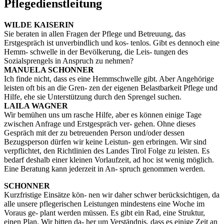
Pflegedienstleitung
WILDE KAISERIN
Sie beraten in allen Fragen der Pflege und Betreuung, das
Erstgespräch ist unverbindlich und kos- tenlos. Gibt es dennoch eine
Hemm- schwelle in der Bevölkerung, die Leis- tungen des
Sozialsprengels in Anspruch zu nehmen?
MANUELA SCHONNER
Ich finde nicht, dass es eine Hemmschwelle gibt. Aber Angehörige
leisten oft bis an die Gren- zen der eigenen Belastbarkeit Pflege und
Hilfe, ehe sie Unterstützung durch den Sprengel suchen.
LAILA WAGNER
Wir bemühen uns um rasche Hilfe, aber es können einige Tage
zwischen Anfrage und Erstgespräch ver- gehen. Ohne dieses
Gespräch mit der zu betreuenden Person und/oder dessen
Bezugsperson dürfen wir keine Leistun- gen erbringen. Wir sind
verpflichtet, den Richtlinien des Landes Tirol Folge zu leisten. Es
bedarf deshalb einer kleinen Vorlaufzeit, ad hoc ist wenig möglich.
Eine Beratung kann jederzeit in An- spruch genommen werden.
SCHONNER
Kurzfristige Einsätze kön- nen wir daher schwer berücksichtigen, da
alle unsere pflegerischen Leistungen mindestens eine Woche im
Voraus ge- plant werden müssen. Es gibt ein Rad, eine Struktur,
einen Plan. Wir bitten da- her um Verständnis, dass es einige Zeit an