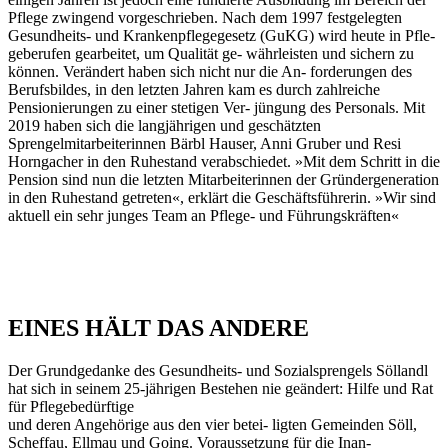
Pflege zwingend vorgeschrieben. Nach dem 1997 festgelegten
Gesundheits- und Krankenpflegegesetz (GuKG) wird heute in Pfle-
geberufen gearbeitet, um Qualität ge- währleisten und sichern zu
können. Verändert haben sich nicht nur die An- forderungen des
Berufsbildes, in den letzten Jahren kam es durch zahlreiche
Pensionierungen zu einer stetigen Ver- jüngung des Personals. Mit
2019 haben sich die langjährigen und geschätzten
Sprengelmitarbeiterinnen Bärbl Hauser, Anni Gruber und Resi
Horngacher in den Ruhestand verabschiedet. »Mit dem Schritt in die
Pension sind nun die letzten Mitarbeiterinnen der Gründergeneration
in den Ruhestand getreten«, erklärt die Geschäftsführerin. »Wir sind
aktuell ein sehr junges Team an Pflege- und Führungskräften«
EINES HÄLT DAS ANDERE
Der Grundgedanke des Gesundheits- und Sozialsprengels Söllandl
hat sich in seinem 25-jährigen Bestehen nie geändert: Hilfe und Rat
für Pflegebedürftige
und deren Angehörige aus den vier betei- ligten Gemeinden Söll,
Scheffau, Ellmau und Going. Voraussetzung für die Inan-