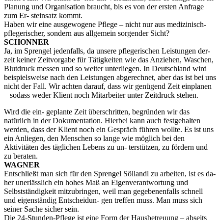
Planung und Organisation braucht, bis es von der ersten Anfrage
zum Er- steinsatz kommt.
Haben wir eine ausgewogene Pflege – nicht nur aus medizinisch-
pflegerischer, sondern aus allgemein sorgender Sicht?
SCHONNER
Ja, im Sprengel jedenfalls, da unsere pflegerischen Leistungen der-
zeit keiner Zeitvorgabe für Tätigkeiten wie das Anziehen, Waschen,
Blutdruck messen und so weiter unterliegen. In Deutschland wird
beispielsweise nach den Leistungen abgerechnet, aber das ist bei uns
nicht der Fall. Wir achten darauf, dass wir genügend Zeit einplanen
– sodass weder Klient noch Mitarbeiter unter Zeitdruck stehen.
Wird die ein- geplante Zeit überschritten, begründen wir das
natürlich in der Dokumentation. Hierbei kann auch festgehalten
werden, dass der Klient noch ein Gespräch führen wollte. Es ist uns
ein Anliegen, den Menschen so lange wie möglich bei den
Aktivitäten des täglichen Lebens zu un- terstützen, zu fördern und
zu beraten.
WAGNER
Entschließt man sich für den Sprengel Söllandl zu arbeiten, ist es da-
her unerlässlich ein hohes Maß an Eigenverantwortung und
Selbstständigkeit mitzubringen, weil man gegebenenfalls schnell
und eigenständig Entscheidun- gen treffen muss. Man muss sich
seiner Sache sicher sein.
Die 24-Stunden-Pflege ist eine Form der Hausbetreuung – abseits