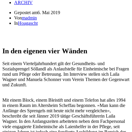
ARCHIV
Gepostet am
6. Mai 2019
Von
madmin
In
Hoagascht
In den eigenen vier Wänden
Seit einem Vierteljahrhundert gilt der Gesundheits- und
Sozialsprengel Söllandl als Anlaufstelle für Einheimische bei Fragen
rund um Pflege oder Betreuung. Im Interview stellen sich Laila
Wagner und Manuela Schonner vom Verein Themen der Gegenwart
und Zukunft.
Mit einem Block, einem Bleistift und einem Telefon hat alles 1994
in einem Raum im Altersheim Scheffau begonnen. »Man kann die
Anfänge des Sprengels mit heute nicht mehr vergleichen«,
beschreibt die seit Jänner 2019 tätige Geschäftsführerin Laila
Wagner. In den Anfangszeiten arbeiteten neben dem Fachpersonal
viele engagierte Einheimische als Laienhelfer in der Pflege, seit
einigen Jahren ist jedoch eine fundierte Ausbildung im Bereich der