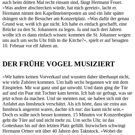
auch beim dritten Mal recht einsam sind, fängt Hermann Feuer.
»Was andere abschrecken würde, hat mich gereizt«, lacht er.
Hermann nimmt den Kapellmeisterposten an und ein Jahr später
drängen sich die Besucher am Konzertplatz. »Was dafür der genau
Grund war, weiß ich gar nicht. Ich habe es einfach geschafft, eine
Brücke zu den St. Johannern zu legen. Ja und nach drei Jahren
wollte ich es dann einfach wissen: kommen die St. Johanner wegen
uns auch um sechs Uhr früh in die Kirche?«, spielt er auf besagten
10. Februar vor elf Jahren an.
DER FRÜHE VOGEL MUSIZIERT
»Wir hatten keinen Vorverkauf und wussten daher überhaupt nicht,
wie viele Zuhörer kommen. Um halb sechs begannen wir mit dem
Einspielen. Mir war ganz und gar unwohl. Und dann ging die Tür
auf und ein Paar mit Tochter kam herein. Ich hab sie gefragt, was sie
jetzt schon da machen. Und sie meinten nur, sie haben sich mit der
Anfahrt aus Innsbruck verschätzt. Als ich hörte, dass sie extra aus
Innsbruck angereist waren, dachte ich nur: das kann nicht sein.«
Doch es sollte noch besser kommen. 15 Minuten vor Konzertbeginn
geht die Türe auf und nicht mehr zu. Um sechs Uhr, ist das
Gotteshaus bis auf den letzten Platz gefüllt. Inzwischen schwingt
Hermann Ortner seit über 40 Jahren den Taktstock. »Wobei die