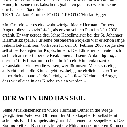
Hund; für seine musikalischen Qualitäten genauso wie für seine
durchaus schrägen Ideen.
TEXT: Adriane Gamper FOTO: GPHOTO/Florian Egger
»Im Grunde war es eine wahnwitzige Idee.« Hermann Ortners
Augen blitzen spitzbübisch, als er von seinem Plan im Jahr 2008
erzählt. Er war gerade drei Jahre Kapellmeister bei der St. Johanner
Blasmusikkapelle. Für seine besonderen Projekte war er schon lange
reihum bekannt, sein Vorhaben für den 10. Februar 2008 sorgte aber
selbst bei Kollegen für Kopfschütteln. Der Ellmauer ist heute noch
sichtlich amüsiert über die Reaktionen auf seine Ankündigung, an
diesem 10. Februar um sechs Uhr früh ein Kirchenkonzert zu
veranstalten. »Ich wollte wissen, wer für unsere Musik so zeitig
aufsteht und in die Kirche geht. Wobei, ganz ehrlich, als der Tag
näher rückte, hatte ich doch einige schlaflose Nächte und Sorge,
dass wir alleine in der Kirche spielen werden.«
DER WEIN UND DAS SEIL
Seine Musikleidenschaft wurde Hermann Ortner in die Wiege
gelegt. Sein Vater war Obmann der Musikkapelle. Er selbst lernt
schon als Kind Trompete, steigt mit 17 in einer Tanzkapelle ein. Das
Sprungbrett zur Blasmusik liefert die Militärmusik, in deren Rahmen