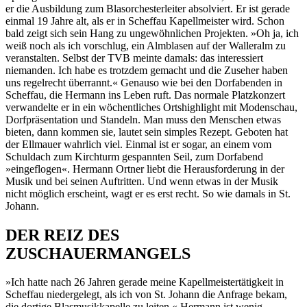
er die Ausbildung zum Blasorchesterleiter absolviert. Er ist gerade
einmal 19 Jahre alt, als er in Scheffau Kapellmeister wird. Schon
bald zeigt sich sein Hang zu ungewöhnlichen Projekten. »Oh ja, ich
weiß noch als ich vorschlug, ein Almblasen auf der Walleralm zu
veranstalten. Selbst der TVB meinte damals: das interessiert
niemanden. Ich habe es trotzdem gemacht und die Zuseher haben
uns regelrecht überrannt.« Genauso wie bei den Dorfabenden in
Scheffau, die Hermann ins Leben ruft. Das normale Platzkonzert
verwandelte er in ein wöchentliches Ortshighlight mit Modenschau,
Dorfpräsentation und Standeln. Man muss den Menschen etwas
bieten, dann kommen sie, lautet sein simples Rezept. Geboten hat
der Ellmauer wahrlich viel. Einmal ist er sogar, an einem vom
Schuldach zum Kirchturm gespannten Seil, zum Dorfabend
»eingeflogen«. Hermann Ortner liebt die Herausforderung in der
Musik und bei seinen Auftritten. Und wenn etwas in der Musik
nicht möglich erscheint, wagt er es erst recht. So wie damals in St.
Johann.
DER REIZ DES
ZUSCHAUERMANGELS
»Ich hatte nach 26 Jahren gerade meine Kapellmeistertätigkeit in
Scheffau niedergelegt, als ich von St. Johann die Anfrage bekam,
die dortige Blasmusikkapelle zu leiten.« Hermann ist wenig