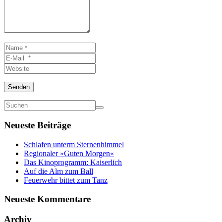
Name
*
E-
Mail
Website
*
Senden
Neueste Beiträge
Schlafen unterm Sternenhimmel
Regionaler »Guten Morgen«
Das Kinoprogramm: Kaiserlich
Auf die Alm zum Ball
Feuerwehr bittet zum Tanz
Neueste Kommentare
Archiv