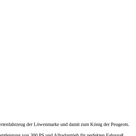
Serienfahrzeug der Löwenmarke und damit zum König der Peugeots.
mtleistung von 300 PS und Allradantrieb für perfekten Fahrspaß