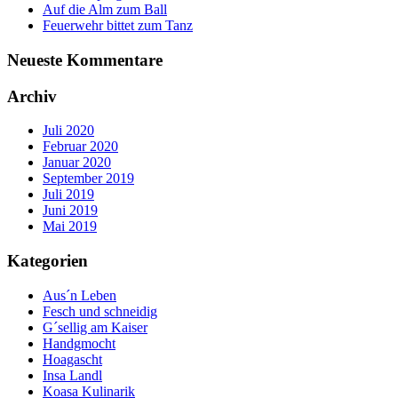
Auf die Alm zum Ball
Feuerwehr bittet zum Tanz
Neueste Kommentare
Archiv
Juli 2020
Februar 2020
Januar 2020
September 2019
Juli 2019
Juni 2019
Mai 2019
Kategorien
Aus´n Leben
Fesch und schneidig
G´sellig am Kaiser
Handgmocht
Hoagascht
Insa Landl
Koasa Kulinarik