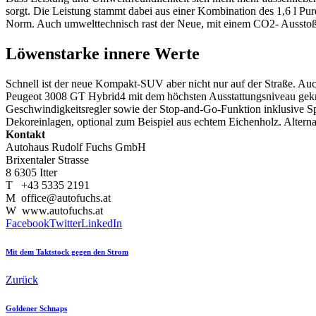
sorgt. Die Leistung stammt dabei aus einer Kombination des 1,6 l P
Norm. Auch umwelttechnisch rast der Neue, mit einem CO2- Ausstoß
Löwenstarke innere Werte
Schnell ist der neue Kompakt-SUV aber nicht nur auf der Straße. Auch
Peugeot 3008 GT Hybrid4 mit dem höchsten Ausstattungsniveau gekrö
Geschwindigkeitsregler sowie der Stop-and-Go-Funktion inklusive Spu
Dekoreinlagen, optional zum Beispiel aus echtem Eichenholz. Alternat
Kontakt
Autohaus Rudolf Fuchs GmbH
Brixentaler Strasse
8 6305 Itter
T +43 5335 2191
M office@autofuchs.at
W www.autofuchs.at
Facebook
Twitter
LinkedIn
Mit dem Taktstock gegen den Strom
Zurück
Goldener Schnaps