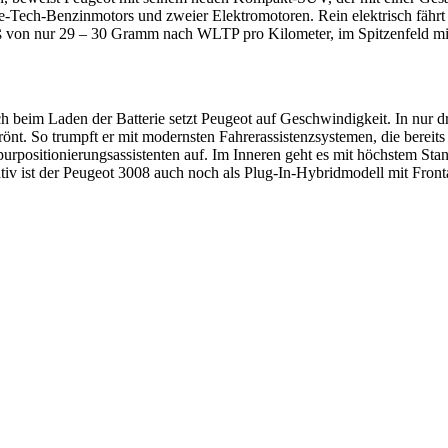
ure-Tech-Benzinmotors und zweier Elektromotoren. Rein elektrisch fäh
 von nur 29 – 30 Gramm nach WLTP pro Kilometer, im Spitzenfeld mi
 beim Laden der Batterie setzt Peugeot auf Geschwindigkeit. In nur dr
nt. So trumpft er mit modernsten Fahrerassistenzsystemen, die berei
rpositionierungsassistenten auf. Im Inneren geht es mit höchstem Stan
iv ist der Peugeot 3008 auch noch als Plug-In-Hybridmodell mit Fronta