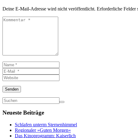
Deine E-Mail-Adresse wird nicht veröffentlicht.
Erforderliche Felder 
Kommentar
*
Name
*
E-
Mail
Website
*
Senden
Neueste Beiträge
Schlafen unterm Sternenhimmel
Regionaler »Guten Morgen«
Das Kinoprogramm: Kaiserlich