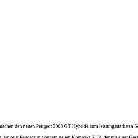
PS machen den neuen Peugeot 3008 GT Hybrid4 zum leistungsstärksten 
n, beweist Peugeot mit seinem neuen Kompakt-SUV, der mit einer Gesa