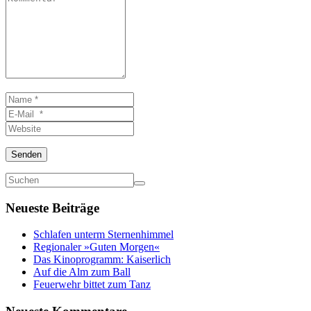
*
Name
*
E-
Mail
Website
*
Senden
Neueste Beiträge
Schlafen unterm Sternenhimmel
Regionaler »Guten Morgen«
Das Kinoprogramm: Kaiserlich
Auf die Alm zum Ball
Feuerwehr bittet zum Tanz