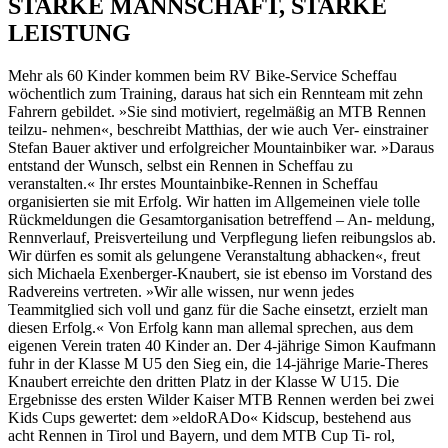
STARKE MANNSCHAFT, STARKE
LEISTUNG
Mehr als 60 Kinder kommen beim RV Bike-Service Scheffau
wöchentlich zum Training, daraus hat sich ein Rennteam mit zehn
Fahrern gebildet. »Sie sind motiviert, regelmäßig an MTB Rennen
teilzu- nehmen«, beschreibt Matthias, der wie auch Ver- einstrainer
Stefan Bauer aktiver und erfolgreicher Mountainbiker war. »Daraus
entstand der Wunsch, selbst ein Rennen in Scheffau zu
veranstalten.« Ihr erstes Mountainbike-Rennen in Scheffau
organisierten sie mit Erfolg. Wir hatten im Allgemeinen viele tolle
Rückmeldungen die Gesamtorganisation betreffend – An- meldung,
Rennverlauf, Preisverteilung und Verpflegung liefen reibungslos ab.
Wir dürfen es somit als gelungene Veranstaltung abhacken«, freut
sich Michaela Exenberger-Knaubert, sie ist ebenso im Vorstand des
Radvereins vertreten. »Wir alle wissen, nur wenn jedes
Teammitglied sich voll und ganz für die Sache einsetzt, erzielt man
diesen Erfolg.« Von Erfolg kann man allemal sprechen, aus dem
eigenen Verein traten 40 Kinder an. Der 4-jährige Simon Kaufmann
fuhr in der Klasse M U5 den Sieg ein, die 14-jährige Marie-Theres
Knaubert erreichte den dritten Platz in der Klasse W U15. Die
Ergebnisse des ersten Wilder Kaiser MTB Rennen werden bei zwei
Kids Cups gewertet: dem »eldoRADo« Kidscup, bestehend aus
acht Rennen in Tirol und Bayern, und dem MTB Cup Ti- rol,