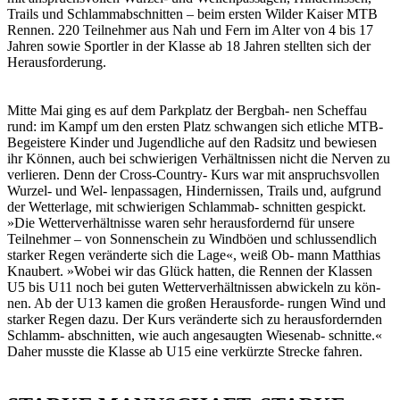
Trails und Schlammabschnitten – beim ersten Wilder Kaiser MTB
Rennen. 220 Teilnehmer aus Nah und Fern im Alter von 4 bis 17
Jahren sowie Sportler in der Klasse ab 18 Jahren stellten sich der
Herausforderung.
Mitte Mai ging es auf dem Parkplatz der Bergbah- nen Scheffau
rund: im Kampf um den ersten Platz schwangen sich etliche MTB-
Begeistere Kinder und Jugendliche auf den Radsitz und bewiesen
ihr Können, auch bei schwierigen Verhältnissen nicht die Nerven zu
verlieren. Denn der Cross-Country- Kurs war mit anspruchsvollen
Wurzel- und Wel- lenpassagen, Hindernissen, Trails und, aufgrund
der Wetterlage, mit schwierigen Schlammab- schnitten gespickt.
»Die Wetterverhältnisse waren sehr herausfordernd für unsere
Teilnehmer – von Sonnenschein zu Windböen und schlussendlich
starker Regen veränderte sich die Lage«, weiß Ob- mann Matthias
Knaubert. »Wobei wir das Glück hatten, die Rennen der Klassen
U5 bis U11 noch bei guten Wetterverhältnissen abwickeln zu kön-
nen. Ab der U13 kamen die großen Herausforde- rungen Wind und
starker Regen dazu. Der Kurs veränderte sich zu herausfordernden
Schlamm- abschnitten, wie auch angesaugten Wiesenab- schnitte.«
Daher musste die Klasse ab U15 eine verkürzte Strecke fahren.