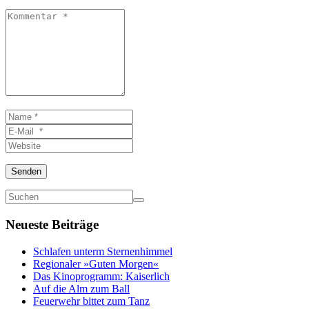
Kommentar
*
Name
*
E-
Mail
Website
*
Senden
Neueste Beiträge
Schlafen unterm Sternenhimmel
Regionaler »Guten Morgen«
Das Kinoprogramm: Kaiserlich
Auf die Alm zum Ball
Feuerwehr bittet zum Tanz