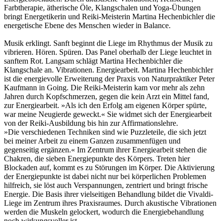
Farbtherapie, ätherische Öle, Klangschalen und Yoga-Übungen
bringt Energetikerin und Reiki-Meisterin Martina Hechenbichler die
energetische Ebene des Menschen wieder in Balance.
Musik erklingt. Sanft beginnt die Liege im Rhythmus der Musik zu
vibrieren. Hören. Spüren. Das Panel oberhalb der Liege leuchtet in
sanftem Rot. Langsam schlägt Martina Hechenbichler die
Klangschale an. Vibrationen. Energiearbeit. Martina Hechenbichler
ist die energievolle Erweiterung der Praxis von Naturpraktiker Peter
Kaufmann in Going. Die Reiki-Meisterin kam vor mehr als zehn
Jahren durch Kopfschmerzen, gegen die kein Arzt ein Mittel fand,
zur Energiearbeit. »Als ich den Erfolg am eigenen Körper spürte,
war meine Neugierde geweckt.« Sie widmet sich der Energiearbeit
von der Reiki-Ausbildung bis hin zur Affirmationslehre.
»Die verschiedenen Techniken sind wie Puzzleteile, die sich jetzt
bei meiner Arbeit zu einem Ganzen zusammenfügen und
gegenseitig ergänzen.« Im Zentrum ihrer Energiearbeit stehen die
Chakren, die sieben Energiepunkte des Körpers. Treten hier
Blockaden auf, kommt es zu Störungen im Körper. Die Aktivierung
der Energiepunkte ist dabei nicht nur bei körperlichen Problemen
hilfreich, sie löst auch Verspannungen, zentriert und bringt frische
Energie. Die Basis ihrer vielseitigen Behandlung bildet die Vivaldi-
Liege im Zentrum ihres Praxisraumes. Durch akustische Vibrationen
werden die Muskeln gelockert, wodurch die Energiebehandlung
noch wirkungsvoller ist.