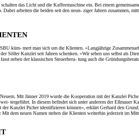
ie schalten das Licht und die Kaffeemaschine ein. Bei einem gemeinsam
uo. Dabei arbeiten die beiden seit den neun- ziger Jahren zusammen, mit
IENTEN
r SBU küm- mert man sich um die Klienten. »Langjährige Zusammenarbei
er Söller Kanzlei seit Jahren schenken. »Wir sehen uns selbst als Dienst
 fasst neben der klassischen Steuerbera- tung auch die Gründungsberat
u Neuem. Mit Jänner 2019 wurde die Kooperation mit der Kanzlei Pich
 wei- tergeführt. In diesem befindet sich unter anderem der Ellmauer K
t der Kanzlei Picher identifizieren können«, erklärt Gerhard den Grun
n: Mit dem neuen Namen stehen die Klienten weiterhin jederzeit im Mittel
IT