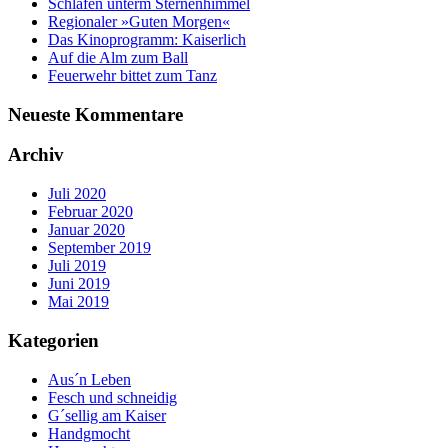
Schlafen unterm Sternenhimmel
Regionaler »Guten Morgen«
Das Kinoprogramm: Kaiserlich
Auf die Alm zum Ball
Feuerwehr bittet zum Tanz
Neueste Kommentare
Archiv
Juli 2020
Februar 2020
Januar 2020
September 2019
Juli 2019
Juni 2019
Mai 2019
Kategorien
Aus´n Leben
Fesch und schneidig
G´sellig am Kaiser
Handgmocht