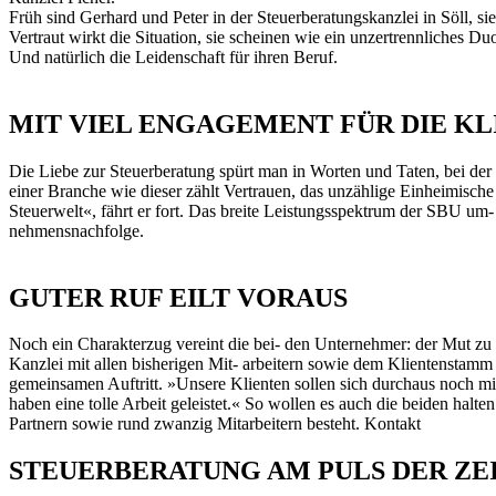
Früh sind Gerhard und Peter in der Steuerberatungskanzlei in Söll, s
Vertraut wirkt die Situation, sie scheinen wie ein unzertrennliches D
Und natürlich die Leidenschaft für ihren Beruf.
MIT VIEL ENGAGEMENT FÜR DIE KL
Die Liebe zur Steuerberatung spürt man in Worten und Taten, bei de
einer Branche wie dieser zählt Vertrauen, das unzählige Einheimische d
Steuerwelt«, fährt er fort. Das breite Leistungsspektrum der SBU um-
nehmensnachfolge.
GUTER RUF EILT VORAUS
Noch ein Charakterzug vereint die bei- den Unternehmer: der Mut z
Kanzlei mit allen bisherigen Mit- arbeitern sowie dem Klientenstamm
gemeinsamen Auftritt. »Unsere Klienten sollen sich durchaus noch mi
haben eine tolle Arbeit geleistet.« So wollen es auch die beiden halte
Partnern sowie rund zwanzig Mitarbeitern besteht. Kontakt
STEUERBERATUNG AM PULS DER ZE