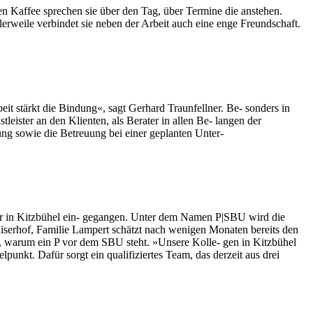
en Kaffee sprechen sie über den Tag, über Termine die anstehen.
tlerweile verbindet sie neben der Arbeit auch eine enge Freundschaft.
t stärkt die Bindung«, sagt Gerhard Traunfellner. Be- sonders in
leister an den Klienten, als Berater in allen Be- langen der
ung sowie die Betreuung bei einer geplanten Unter-
er in Kitzbühel ein- gegangen. Unter dem Namen P|SBU wird die
aiserhof, Familie Lampert schätzt nach wenigen Monaten bereits den
d, warum ein P vor dem SBU steht. »Unsere Kolle- gen in Kitzbühel
punkt. Dafür sorgt ein qualifiziertes Team, das derzeit aus drei