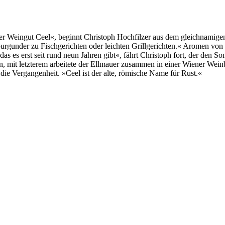
Weingut Ceel«, beginnt Christoph Hochfilzer aus dem gleichnamigen 
burgunder zu Fischgerichten oder leichten Grillgerichten.« Aromen vo
s es erst seit rund neun Jahren gibt«, fährt Christoph fort, der den S
 mit letzterem arbeitete der Ellmauer zusammen in einer Wiener Weinba
ie Vergangenheit. »Ceel ist der alte, römische Name für Rust.«