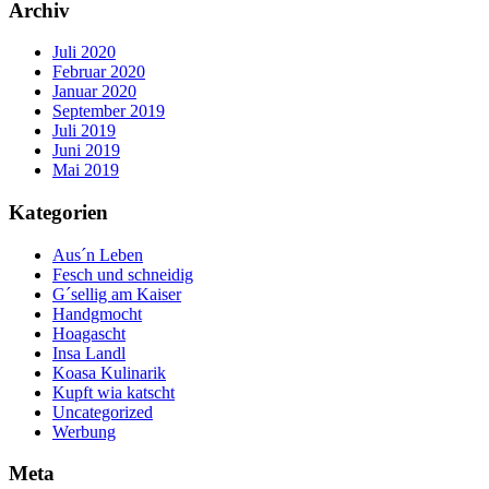
Archiv
Juli 2020
Februar 2020
Januar 2020
September 2019
Juli 2019
Juni 2019
Mai 2019
Kategorien
Aus´n Leben
Fesch und schneidig
G´sellig am Kaiser
Handgmocht
Hoagascht
Insa Landl
Koasa Kulinarik
Kupft wia katscht
Uncategorized
Werbung
Meta