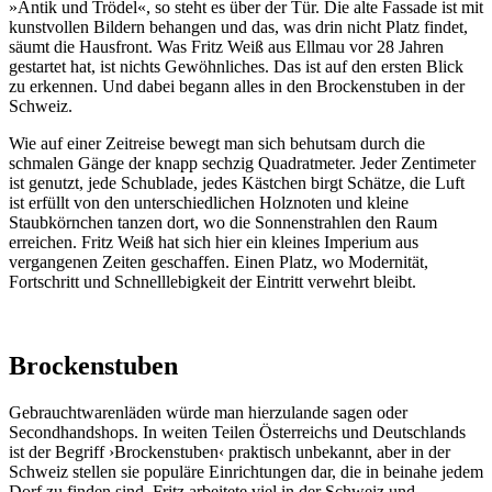
»Antik und Trödel«, so steht es über der Tür. Die alte Fassade ist mit
kunstvollen Bildern behangen und das, was drin nicht Platz findet,
säumt die Hausfront. Was Fritz Weiß aus Ellmau vor 28 Jahren
gestartet hat, ist nichts Gewöhnliches. Das ist auf den ersten Blick
zu erkennen. Und dabei begann alles in den Brockenstuben in der
Schweiz.
Wie auf einer Zeitreise bewegt man sich behutsam durch die
schmalen Gänge der knapp sechzig Quadratmeter. Jeder Zentimeter
ist genutzt, jede Schublade, jedes Kästchen birgt Schätze, die Luft
ist erfüllt von den unterschiedlichen Holznoten und kleine
Staubkörnchen tanzen dort, wo die Sonnenstrahlen den Raum
erreichen. Fritz Weiß hat sich hier ein kleines Imperium aus
vergangenen Zeiten geschaffen. Einen Platz, wo Modernität,
Fortschritt und Schnelllebigkeit der Eintritt verwehrt bleibt.
Brockenstuben
Gebrauchtwarenläden würde man hierzulande sagen oder
Secondhandshops. In weiten Teilen Österreichs und Deutschlands
ist der Begriff ›Brockenstuben‹ praktisch unbekannt, aber in der
Schweiz stellen sie populäre Einrichtungen dar, die in beinahe jedem
Dorf zu finden sind. Fritz arbeitete viel in der Schweiz und