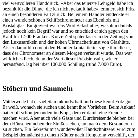
viel wertvolleren Handdruck. »Aber das teuerste Lehrgeld habe ich
bezahlt für die Dinge, die ich nicht gekauft habe«, erinnert sich Fritz
an einen besonderen Fall zurück. Bei einem Händler entdeckte er
einen wunderschönen Schiffschronometer aus Ebenholz mit
Kristallglas. Eingraviert war das Wort ›Glashütte‹, was ihm damals
jedoch noch kein Begriff war und so entschied er sich gegen den
Kauf für 1.500 Franken. Kurze Zeit später las er in der Zeitung von
den Luxusartikeln und der hohen Uhrmacherkunst von Glashütte.
Als er daraufhin erneut den Händler kontaktierte, sagte ihm dieser,
dass der Chronometer an diesem Morgen verkauft wurde. Das war
wirkliches Pech, denn der Wert dieser Präzisionsuhr, wie er
herausfand, lag bei über 100.000 Schilling (rund 7.000 Euro).
Stöbern und Sammeln
Mittlerweile hat er viel Stammkundschaft und diese kennt Fritz gut.
Er weiß, wonach sie suchen und kennt ihre Vorlieben. Beim Ankauf
hat er oft schon jemanden im Kopf, dem er damit eine Freude
machen wird. Aber auch viele Gäste und Durchreisende bleiben bei
dem Häuschen neben der Straße stehen, um nach dem Besonderen
zu suchen. Ein Sekretär mit wundervoller Handschnitzerei wird zum
Beispiel demnächst zu einem Käufer nach Hongkong verschifft, der