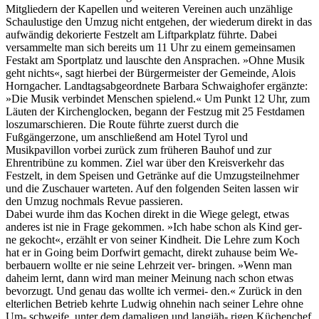
Mitgliedern der Kapellen und weiteren Vereinen auch unzählige
Schaulustige den Umzug nicht entgehen, der wiederum direkt in das
aufwändig dekorierte Festzelt am Liftparkplatz führte. Dabei
versammelte man sich bereits um 11 Uhr zu einem gemeinsamen
Festakt am Sportplatz und lauschte den Ansprachen. »Ohne Musik
geht nichts«, sagt hierbei der Bürgermeister der Gemeinde, Alois
Horngacher. Landtagsabgeordnete Barbara Schwaighofer ergänzte:
»Die Musik verbindet Menschen spielend.« Um Punkt 12 Uhr, zum
Läuten der Kirchenglocken, begann der Festzug mit 25 Festdamen
loszumarschieren. Die Route führte zuerst durch die
Fußgängerzone, um anschließend am Hotel Tyrol und
Musikpavillon vorbei zurück zum früheren Bauhof und zur
Ehrentribüne zu kommen. Ziel war über den Kreisverkehr das
Festzelt, in dem Speisen und Getränke auf die Umzugsteilnehmer
und die Zuschauer warteten. Auf den folgenden Seiten lassen wir
den Umzug nochmals Revue passieren.
Dabei wurde ihm das Kochen direkt in die Wiege gelegt, etwas
anderes ist nie in Frage gekommen. »Ich habe schon als Kind ger-
ne gekocht«, erzählt er von seiner Kindheit. Die Lehre zum Koch
hat er in Going beim Dorfwirt gemacht, direkt zuhause beim We-
berbauern wollte er nie seine Lehrzeit ver- bringen. »Wenn man
daheim lernt, dann wird man meiner Meinung nach schon etwas
bevorzugt. Und genau das wollte ich vermei- den.« Zurück in den
elterlichen Betrieb kehrte Ludwig ohnehin nach seiner Lehre ohne
Um- schweife, unter dem damaligen und langjäh- rigen Küchenchef