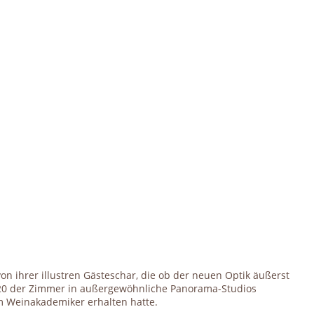
on ihrer illustren Gästeschar, die ob der neuen Optik äußerst
i 20 der Zimmer in außergewöhnliche Panorama-Studios
er, der vor kurzem das Diplom zum Weinakademiker erhalten hatte.