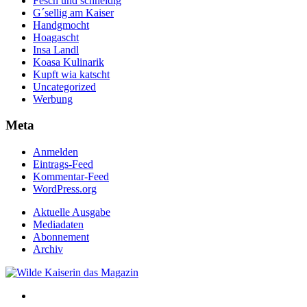
Fesch und schneidig
G´sellig am Kaiser
Handgmocht
Hoagascht
Insa Landl
Koasa Kulinarik
Kupft wia katscht
Uncategorized
Werbung
Meta
Anmelden
Eintrags-Feed
Kommentar-Feed
WordPress.org
Aktuelle Ausgabe
Mediadaten
Abonnement
Archiv