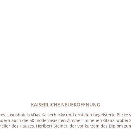
KAISERLICHE NEUERÖFFNUNG
s Luxushotels »Das Kaiserblick« und ernteten begeisterte Blicke v
, sondern auch die 50 modernisierten Zimmer im neuen Glanz, wobe
verwandelt wurden. Grund zum Feiern hatte aber auch der Sommelier des Hauses, Heribert Stein