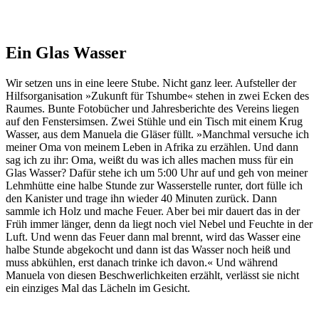
Ein Glas Wasser
Wir setzen uns in eine leere Stube. Nicht ganz leer. Aufsteller der
Hilfsorganisation »Zukunft für Tshumbe« stehen in zwei Ecken des
Raumes. Bunte Fotobücher und Jahresberichte des Vereins liegen
auf den Fenstersimsen. Zwei Stühle und ein Tisch mit einem Krug
Wasser, aus dem Manuela die Gläser füllt. »Manchmal versuche ich
meiner Oma von meinem Leben in Afrika zu erzählen. Und dann
sag ich zu ihr: Oma, weißt du was ich alles machen muss für ein
Glas Wasser? Dafür stehe ich um 5:00 Uhr auf und geh von meiner
Lehmhütte eine halbe Stunde zur Wasserstelle runter, dort fülle ich
den Kanister und trage ihn wieder 40 Minuten zurück. Dann
sammle ich Holz und mache Feuer. Aber bei mir dauert das in der
Früh immer länger, denn da liegt noch viel Nebel und Feuchte in der
Luft. Und wenn das Feuer dann mal brennt, wird das Wasser eine
halbe Stunde abgekocht und dann ist das Wasser noch heiß und
muss abkühlen, erst danach trinke ich davon.« Und während
Manuela von diesen Beschwerlichkeiten erzählt, verlässt sie nicht
ein einziges Mal das Lächeln im Gesicht.