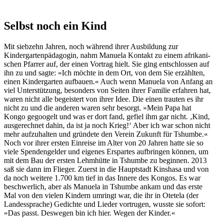
Selbst noch ein Kind
Mit siebzehn Jahren, noch während ihrer Ausbildung zur
Kindergartenpädagogin, nahm Manuela Kontakt zu einem afrikani-
schen Pfarrer auf, der einen Vortrag hielt. Sie ging entschlossen auf
ihn zu und sagte: »Ich möchte in dem Ort, von dem Sie erzählten,
einen Kindergarten aufbauen.« Auch wenn Manuela von Anfang an
viel Unterstützung, besonders von Seiten ihrer Familie erfahren hat,
waren nicht alle begeistert von ihrer Idee. Die einen trauten es ihr
nicht zu und die anderen waren sehr besorgt. »Mein Papa hat
Kongo gegoogelt und was er dort fand, gefiel ihm gar nicht. ‚Kind,
ausgerechnet dahin, da ist ja noch Krieg!‘ Aber ich war schon nicht
mehr aufzuhalten und gründete den Verein Zukunft für Tshumbe.«
Noch vor ihrer ersten Einreise im Alter von 20 Jahren hatte sie so
viele Spendengelder und eigenes Erspartes aufbringen können, um
mit dem Bau der ersten Lehmhütte in Tshumbe zu beginnen. 2013
saß sie dann im Flieger. Zuerst in die Hauptstadt Kinshasa und von
da noch weitere 1.700 km tief in das Innere des Kongos. Es war
beschwerlich, aber als Manuela in Tshumbe ankam und das erste
Mal von den vielen Kindern umringt war, die ihr in Otetela (der
Landessprache) Gedichte und Lieder vortrugen, wusste sie sofort:
»Das passt. Deswegen bin ich hier. Wegen der Kinder.«