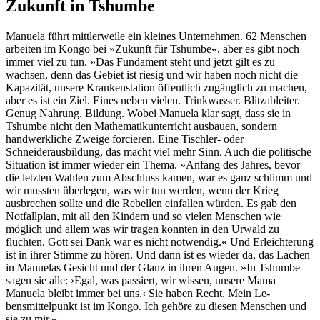
Zukunft in Tshumbe
Manuela führt mittlerweile ein kleines Unternehmen. 62 Menschen
arbeiten im Kongo bei »Zukunft für Tshumbe«, aber es gibt noch
immer viel zu tun. »Das Fundament steht und jetzt gilt es zu
wachsen, denn das Gebiet ist riesig und wir haben noch nicht die
Kapazität, unsere Krankenstation öffentlich zugänglich zu machen,
aber es ist ein Ziel. Eines neben vielen. Trinkwasser. Blitzableiter.
Genug Nahrung. Bildung. Wobei Manuela klar sagt, dass sie in
Tshumbe nicht den Mathematikunterricht ausbauen, sondern
handwerkliche Zweige forcieren. Eine Tischler- oder
Schneiderausbildung, das macht viel mehr Sinn. Auch die politische
Situation ist immer wieder ein Thema. »Anfang des Jahres, bevor
die letzten Wahlen zum Abschluss kamen, war es ganz schlimm und
wir mussten überlegen, was wir tun werden, wenn der Krieg
ausbrechen sollte und die Rebellen einfallen würden. Es gab den
Notfallplan, mit all den Kindern und so vielen Menschen wie
möglich und allem was wir tragen konnten in den Urwald zu
flüchten. Gott sei Dank war es nicht notwendig.« Und Erleichterung
ist in ihrer Stimme zu hören. Und dann ist es wieder da, das Lachen
in Manuelas Gesicht und der Glanz in ihren Augen. »In Tshumbe
sagen sie alle: ›Egal, was passiert, wir wissen, unsere Mama
Manuela bleibt immer bei uns.‹ Sie haben Recht. Mein Le-
bensmittelpunkt ist im Kongo. Ich gehöre zu diesen Menschen und
sie zu mir.«