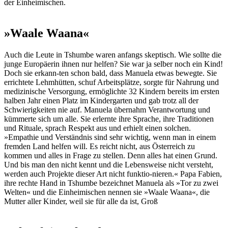
der Einheimischen.
»Waale Waana«
Auch die Leute in Tshumbe waren anfangs skeptisch. Wie sollte die
junge Europäerin ihnen nur helfen? Sie war ja selber noch ein Kind!
Doch sie erkann-ten schon bald, dass Manuela etwas bewegte. Sie
errichtete Lehmhütten, schuf Arbeitsplätze, sorgte für Nahrung und
medizinische Versorgung, ermöglichte 32 Kindern bereits im ersten
halben Jahr einen Platz im Kindergarten und gab trotz all der
Schwierigkeiten nie auf. Manuela übernahm Verantwortung und
kümmerte sich um alle. Sie erlernte ihre Sprache, ihre Traditionen
und Rituale, sprach Respekt aus und erhielt einen solchen.
»Empathie und Verständnis sind sehr wichtig, wenn man in einem
fremden Land helfen will. Es reicht nicht, aus Österreich zu
kommen und alles in Frage zu stellen. Denn alles hat einen Grund.
Und bis man den nicht kennt und die Lebensweise nicht versteht,
werden auch Projekte dieser Art nicht funktio-nieren.« Papa Fabien,
ihre rechte Hand in Tshumbe bezeichnet Manuela als »Tor zu zwei
Welten« und die Einheimischen nennen sie »Waale Waana«, die
Mutter aller Kinder, weil sie für alle da ist, Groß