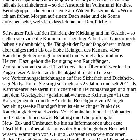
hält als Kaminkehrerin – so der Ausdruck im Volksmund für diese
Berufsgruppe – die Schornsteine am Wilden Kaiser intakt. »Wenn
ich am frühen Morgen auf einem Dach stehe und die Sonne
aufgehen sehe, weiß ich, dass ich meinen Beruf liebe.«
Schwarzer Ruß auf den Händen, der Kleidung und im Gesicht – so
stellen sich viele die Kaminkehrer bei ihrer Arbeit vor. Ganz unrecht
haben sie damit nicht, die Tätigkeit der Rauchfangkehrer umfasst
aber einiges mehr als das bloße Reinigen des Kamins. »Der
Rauchfangkehrer reinigt, überprüft und wartet alles rund ums
Heizen. Dazu gehört die Reinigung von Rauchfängen,
Zentralheizungen sowie Einzelfeuerstätten. Überprüft werden im
Zuge dieser Arbeiten auch alle abgasführenden Teile so
wie Verbrennungseinrichtungen auf ihre Sicherheit und Dichtheit«,
sagt Nadya Prem. Sie sorgt seit mehr als 23 Jahren und seit 2011 als
Kaminkehrer-Meisterin für Sicherheit in Heizungsanlagen und führt
laut dem Gesetzgeber »gefahrenabwehrende Kehrungen« in den
Kaisergemeinden durch. »Auch die Beseitigung von Mängeln
beziehungsweise Brandgefahren ist ein wichtiger Punkt des
Rauchfangkehrerhandwerks. Von Kaminabnahmen in Rohbauten
und Endabnahmen sowie Beratung und Überprüfung bei
Neu-, Zu- und Umbauten bis hin zu Informationen über erste
Löschhilfen – über all das muss der Rauchfangkehrer Bescheid
wissen. Wartungen von Öl- und Gasbrennern sowie modernen
Pelletsöfen gehören ebenso zum Berufsbild des Rauchfangkehrers.«