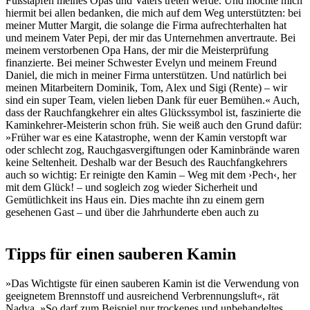
Fußstapfen meines Opas und Vaters treten werde. Und möchte mich
hiermit bei allen bedanken, die mich auf dem Weg unterstützten: bei
meiner Mutter Margit, die solange die Firma aufrechterhalten hat
und meinem Vater Pepi, der mir das Unternehmen anvertraute. Bei
meinem verstorbenen Opa Hans, der mir die Meisterprüfung
finanzierte. Bei meiner Schwester Evelyn und meinem Freund
Daniel, die mich in meiner Firma unterstützen. Und natürlich bei
meinen Mitarbeitern Dominik, Tom, Alex und Sigi (Rente) – wir
sind ein super Team, vielen lieben Dank für euer Bemühen.« Auch,
dass der Rauchfangkehrer ein altes Glückssymbol ist, faszinierte die
Kaminkehrer-Meisterin schon früh. Sie weiß auch den Grund dafür:
»Früher war es eine Katastrophe, wenn der Kamin verstopft war
oder schlecht zog, Rauchgasvergiftungen oder Kaminbrände waren
keine Seltenheit. Deshalb war der Besuch des Rauchfangkehrers
auch so wichtig: Er reinigte den Kamin – Weg mit dem ›Pech‹, her
mit dem Glück! – und sogleich zog wieder Sicherheit und
Gemütlichkeit ins Haus ein. Dies machte ihn zu einem gern
gesehenen Gast – und über die Jahrhunderte eben auch zu
Tipps für einen sauberen Kamin
»Das Wichtigste für einen sauberen Kamin ist die Verwendung von
geeignetem Brennstoff und ausreichend Verbrennungsluft«, rät
Nadya. »So darf zum Beispiel nur trockenes und unbehandeltes