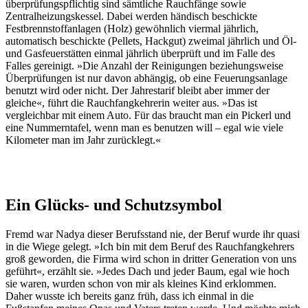
überprüfungspflichtig sind sämtliche Rauchfänge sowie
Zentralheizungskessel. Dabei werden händisch beschickte
Festbrennstoffanlagen (Holz) gewöhnlich viermal jährlich,
automatisch beschickte (Pellets, Hackgut) zweimal jährlich und Öl-
und Gasfeuerstätten einmal jährlich überprüft und im Falle des
Falles gereinigt. »Die Anzahl der Reinigungen beziehungsweise
Überprüfungen ist nur davon abhängig, ob eine Feuerungsanlage
benutzt wird oder nicht. Der Jahrestarif bleibt aber immer der
gleiche«, führt die Rauchfangkehrerin weiter aus. »Das ist
vergleichbar mit einem Auto. Für das braucht man ein Pickerl und
eine Nummerntafel, wenn man es benutzen will – egal wie viele
Kilometer man im Jahr zurücklegt.«
Ein Glücks- und Schutzsymbol
Fremd war Nadya dieser Berufsstand nie, der Beruf wurde ihr quasi
in die Wiege gelegt. »Ich bin mit dem Beruf des Rauchfangkehrers
groß geworden, die Firma wird schon in dritter Generation von uns
geführt«, erzählt sie. »Jedes Dach und jeder Baum, egal wie hoch
sie waren, wurden schon von mir als kleines Kind erklommen.
Daher wusste ich bereits ganz früh, dass ich einmal in die