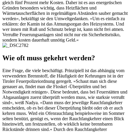
gleich fünf Prozent mehr Kosten. Daher ist es aus energetischen
Gründen besonders wichtig, dass Heizflächen und
Wärmetauscherflächen in regelmäßigen Abständen sauber gemacht
werden«, bekräftigt sie den Umweltgedanken. »Um es einfach zu
erklären: der Kamin ist das Atmungsorgan des Heizsystems. Und
wer innen mit Ruß und Schmutz belegt ist, kann nicht frei atmen.
Verrußte Feuerungsanlagen sind nicht nur ein Sicherheitsrisiko,
sondern kosten dauerhaft unnötig Geld.«
Wie oft muss gekehrt werden?
Eine Frage, die viele beschäftigt. Prinzipiell ist das abhängig vom
verwendeten Brennstoff, die Häufigkeit der Kehrungen ist in der
Tiroler Feuerpolizeiordnung geregelt. »Schaut man sich diese
genauer an, findet man die Floskel ›Überprüfen und bei
Notwendigkeit reinigen‹. Diese bedeutet, dass bei Feuerstätten und
Abgasanlagen zuerst überprüft werden muss, wie starksie verrußt
sind«, weiß Nadya. »Dann muss der jeweilige Rauchfangkehrer
entscheiden, ob es bei dieser Überprüfung bleibt oder ob er auch
kehren muss. Wird ein Ofenrauchfang beispielsweise im Sommer
selten benützt, genügt es, wenn der Rauchfangkehrer einen Blick
hineinwirft, um festzustellen, ob wirklich keine brennbaren
Rückstände drinnen sind.« Durch den Rauchfangkehrer