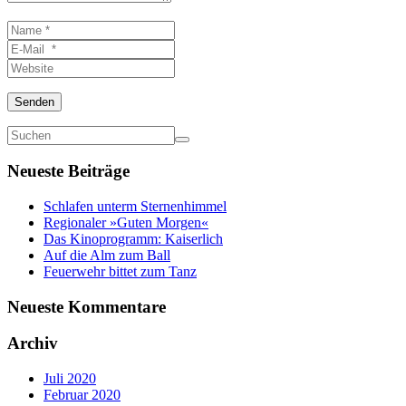
Name
*
E-
Mail
Website
*
Senden
Neueste Beiträge
Schlafen unterm Sternenhimmel
Regionaler »Guten Morgen«
Das Kinoprogramm: Kaiserlich
Auf die Alm zum Ball
Feuerwehr bittet zum Tanz
Neueste Kommentare
Archiv
Juli 2020
Februar 2020