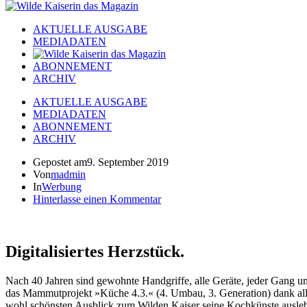
AKTUELLE AUSGABE
MEDIADATEN
ABONNEMENT
ARCHIV
AKTUELLE AUSGABE
MEDIADATEN
ABONNEMENT
ARCHIV
Gepostet am
9. September 2019
Von
madmin
In
Werbung
Hinterlasse einen Kommentar
Digitalisiertes Herzstück.
Nach 40 Jahren sind gewohnte Handgriffe, alle Geräte, jeder Gang un
das Mammutprojekt »Küche 4.3.« (4. Umbau, 3. Generation) dank al
wohl schönsten Ausblick zum Wilden Kaiser seine Kochkünste ausle