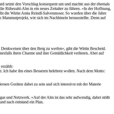
hard setzte den Vorschlag konsequent um und machte aus der ehemals
die Rübezahl-Alm in ein neues Zeitalter zu führen. »In der Hoffnung,
ibt die Wirtin Anita Reindl-Salvenmoser. So wurden über die Jahre
in Mammutprojekt, wie sich im Nachhinein herausstellte. Denn auf
e Denkweisen über den Berg zu werfen«, gibt die Wirtin Bescheid.
esfalls ihren Charme und ihre Gemütlichkeit verlieren. Aber auf
erzählt:
hat. Ich habe ihn eines Besseren belehren wollen. Nach dem Motto:
en Geräten dabei zu sein und sich intensivst mit der Materie
as und Netzwerk. »Auf der Alm ist das sehr aufwendig, dabei stößt
nd nach entstand ein Plan.