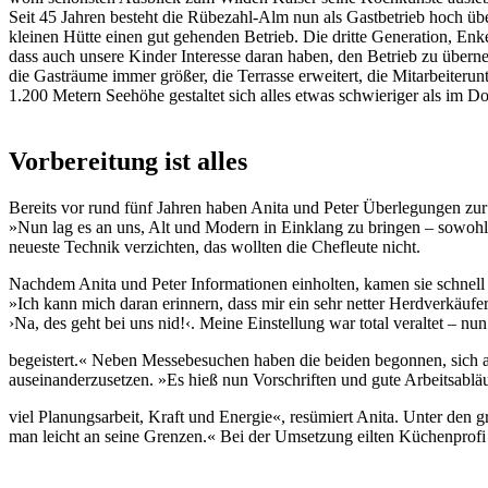
Seit 45 Jahren besteht die Rübezahl-Alm nun als Gastbetrieb hoch ü
kleinen Hütte einen gut gehenden Betrieb. Die dritte Generation, Enk
dass auch unsere Kinder Interesse daran haben, den Betrieb zu übern
die Gasträume immer größer, die Terrasse erweitert, die Mitarbeiter
1.200 Metern Seehöhe gestaltet sich alles etwas schwieriger als im Do
Vorbereitung ist alles
Bereits vor rund fünf Jahren haben Anita und Peter Überlegungen zur
»Nun lag es an uns, Alt und Modern in Einklang zu bringen – sowohl 
neueste Technik verzichten, das wollten die Chefleute nicht.
Nachdem Anita und Peter Informationen einholten, kamen sie schnell z
»Ich kann mich daran erinnern, dass mir ein sehr netter Herdverkäufe
›Na, des geht bei uns nid!‹. Meine Einstellung war total veraltet – n
begeistert.« Neben Messebesuchen haben die beiden begonnen, sich a
auseinanderzusetzen. »Es hieß nun Vorschriften und gute Arbeitsabläu
viel Planungsarbeit, Kraft und Energie«, resümiert Anita. Unter de
man leicht an seine Grenzen.« Bei der Umsetzung eilten Küchenprofi