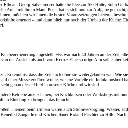
ber Ellmau. Georg Salvenmoser hatte die Idee zur Ski-Hütte, Sohn Ger
elin Anita mit ihrem Mann Peter, hat es sich nun zur Aufgabe gemacht, 
ehmen, möchten wir ihnen die besten Voraussetzungen bieten«, beschre
unterkünfte erneuert – und dann blieb nur noch der Umbau der Küche. E
rf.
 Küchenerneuerung angestellt. »Es war nach 40 Jahren an der Zeit, alt
von der Ansicht als auch vom Kern.« Eine so urige Alm sollte aber kein
ur Erkenntnis, dass die Zeit auch ohne sie weitergelaufen war. Wie sie 
r auf einer Messe erklären wollte, welche Vorteile ein Induktionsherd 
un steht genau dieser Herd in unserer Küche und wir sind
ndere Betriebe anzuschauen, bei Kochkursen oder Workshops mit modern
fe in Einklang zu bringen, das braucht
n großen Themen beim Umbau waren auch Stromversorgung, Wasser, Erdg
 Benedikt Zangerle und Küchenplaner Roland Feichter zu Hilfe. Nach u