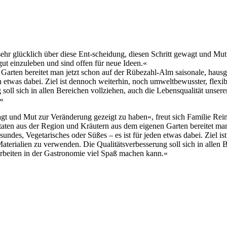
 sehr glücklich über diese Ent-scheidung, diesen Schritt gewagt und Mu
gut einzuleben und sind offen für neue Ideen.«
rten bereitet man jetzt schon auf der Rübezahl-Alm saisonale, hausge
 etwas dabei. Ziel ist dennoch weiterhin, noch umweltbewusster, flexib
soll sich in allen Bereichen vollziehen, auch die Lebensqualität unser
.«
agt und Mut zur Veränderung gezeigt zu haben«, freut sich Familie Rei
taten aus der Region und Kräutern aus dem eigenen Garten bereitet ma
sundes, Vegetarisches oder Süßes – es ist für jeden etwas dabei. Ziel is
terialien zu verwenden. Die Qualitätsverbesserung soll sich in allen B
Arbeiten in der Gastronomie viel Spaß machen kann.«